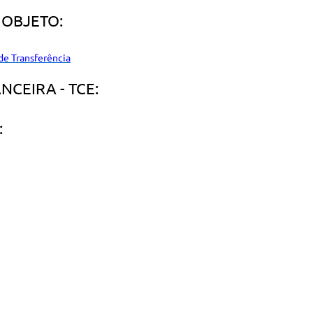
 OBJETO:
e Transferência
CEIRA - TCE:
: