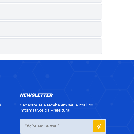
o,
NEWSLETTER
0
Cadastre-se e receba em seu e-mail os
informativos da Prefeitura!