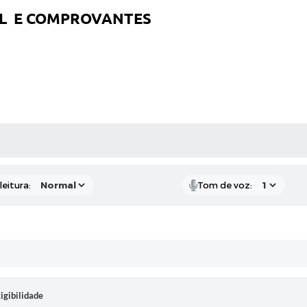
AL E COMPROVANTES
AS MÍDIAS
eitura:
Tom de voz:
igibilidade