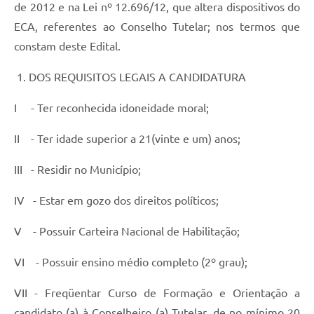
de 2012 e na Lei nº 12.696/12, que altera dispositivos do
Links
ECA, referentes ao Conselho Tutelar; nos termos que
constam deste Edital.
Agenda
1. DOS REQUISITOS LEGAIS A CANDIDATURA
SIC
Notícias
I - Ter reconhecida idoneidade moral;
Briefing de Ações, Divulgações e Eventos
II - Ter idade superior a 21(vinte e um) anos;
Solicitação de Remoção: Instituições Escolares
III - Residir no Município;
Contato
IV - Estar em gozo dos direitos políticos;
Telefones Úteis
V - Possuir Carteira Nacional de Habilitação;
VI - Possuir ensino médio completo (2º grau);
VII - Freqüentar Curso de Formação e Orientação a
candidato (a) à Conselheiro (a) Tutelar, de no mínimo 20