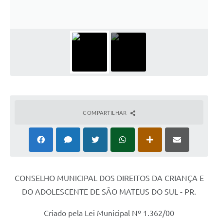
Solicitação de Remoção 2025/2026: Instituições Escolares
Chamamento Público para Artistas Locais
Projeto Nascente Viva
Agência do Trabalhador
Previdência Complementar
Cadastro para Castração
COMPARTILHAR
Telefones Prefeitura Municipal
Feriados Municipais
Imprensa
CONSELHO MUNICIPAL DOS DIREITOS DA CRIANÇA E
Telefones Postos de Saúde
DO ADOLESCENTE DE SÃO MATEUS DO SUL - PR.
Plantão das Funerárias
Criado pela Lei Municipal Nº 1.362/00