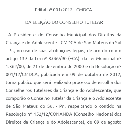
Recebimento de Recursos
Edital nº 001/2012 - CMDCA
Serviço de Informação ao Cidadão
DA ELEIÇÃO DO CONSELHO TUTELAR
Termos de Fomento
A Presidente do Conselho Municipal dos Direitos da
Galeria de Fotos
Criança e do Adolescente - CMDCA de São Mateus do Sul
Audiências Públicas
- Pr., no uso de suas atribuições legais, de acordo com o
artigo 139 da Lei nº 8.069/90 (ECA), da Lei Municipal nº
Iluminação Pública
1.362/00, de 21 de dezembro de 2000 e da Resolução nº
Arquivos para Download
001/12/CMDCA, publicada em 09 de outubro de 2012,
Carta de Serviços
torna público que será realizado processo de escolha dos
Conselheiros Tutelares da Criança e do Adolescente, que
Galeria de Vídeos
comporão o Conselho Tutelar da Criança e o Adolescente
Projetos
de São Mateus do Sul - Pr., respeitando o contido na
Resolução nº 152/12/CONANDA (Conselho Nacional dos
Legislação
Direitos da Criança e do Adolescente), de 09 de agosto
Logo Prefeitura de São Mateus do Sul