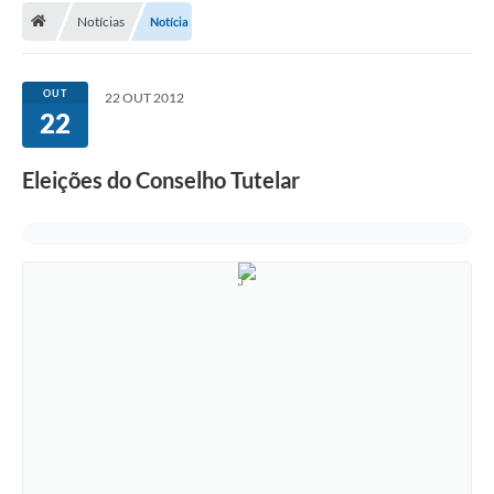
Notícias
Notícia
A Cidade
Transparência
OUT
22 OUT 2012
22
Secretarias
Turismo
Eleições do Conselho Tutelar
Ouvidoria
A Prefeitura
Editais
Legislação
Concursos
PSS Unificado 2025
PROGRAMA DE INCUBAÇÃO DA INCUBADORA DE STARTUPS
INOVA_SÃO MATEUS DO SUL