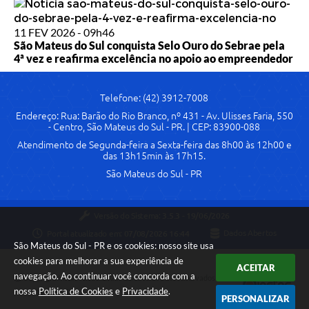
11 FEV 2026 - 09h46
São Mateus do Sul conquista Selo Ouro do Sebrae pela
4ª vez e reafirma excelência no apoio ao empreendedor
Telefone: (42) 3912-7008
Endereço: Rua: Barão do Rio Branco, nº 431 - Av. Ulisses Faria, 550
- Centro, São Mateus do Sul - PR. | CEP: 83900-088
Atendimento de Segunda-feira a Sexta-feira das 8h00 às 12h00 e
das 13h15min às 17h15.
São Mateus do Sul - PR
Versão do Sistema:
3.5.3 - 19/06/2026
Portal atualizado em:
07/08/2026 16:44
Dados Abertos
São Mateus do Sul - PR e os cookies: nosso site usa
cookies para melhorar a sua experiência de
ACEITAR
navegação. Ao continuar você concorda com a
Copyright Instar - 2006-2026. Todos os direitos reservados -
nossa
Política de Cookies
e
Privacidade
.
Instar Tecnologia
PERSONALIZAR