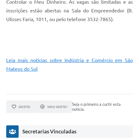
Controlar o Meu Dinheiro. As vagas são limitadas e as
inscrições estão abertas na Sala do Empreendedor (R.
Links
Ulisses Faria, 1011, ou pelo telefone 3532-7865).
Agenda
SIC
Notícias
Briefing de Ações, Divulgações e Eventos
Leia mais notícias sobre Indústria e Comércio em São
Mateus do Sul
Solicitação de Remoção: Instituições Escolares
Contato
Telefones Úteis
Seja o primeiro a curtir esta
GOSTEI
NÃO GOSTEI
notícia.
Secretarias Vinculadas