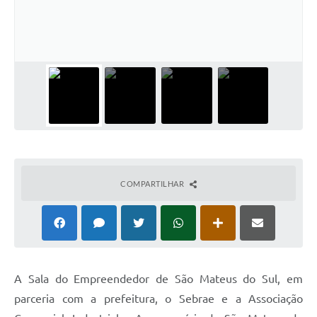
Solicitação de Remoção 2025/2026: Instituições Escolares
Chamamento Público para Artistas Locais
Projeto Nascente Viva
Agência do Trabalhador
Previdência Complementar
Cadastro para Castração
COMPARTILHAR
Telefones Prefeitura Municipal
Feriados Municipais
Imprensa
Telefones Postos de Saúde
A Sala do Empreendedor de São Mateus do Sul, em
parceria com a prefeitura, o Sebrae e a Associação
Plantão das Funerárias