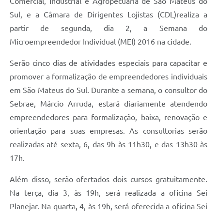
Comercial, Industrial e Agropecuária de São Mateus do
Recebimento de Recursos
Sul, e a Câmara de Dirigentes Lojistas (CDL)realiza a
Serviço de Informação ao Cidadão
partir de segunda, dia 2, a Semana do
Microempreendedor Individual (MEI)
2016 na cidade.
Termos de Fomento
Serão cinco dias de atividades especiais para capacitar e
Galeria de Fotos
promover a formalização de empreendedores individuais
Audiências Públicas
em São Mateus do Sul. Durante a semana, o consultor do
Iluminação Pública
Sebrae, Márcio Arruda, estará diariamente atendendo
empreendedores para formalização, baixa, renovação e
Arquivos para Download
orientação para suas empresas. As consultorias serão
Carta de Serviços
realizadas até sexta, 6, das 9h às 11h30, e das 13h30 às
17h.
Galeria de Vídeos
Projetos
Além disso, serão ofertados dois cursos gratuitamente.
Na terça, dia 3, às 19h, será realizada a oficina Sei
Legislação
Planejar. Na quarta, 4, às 19h, será oferecida a oficina Sei
Logo Prefeitura de São Mateus do Sul