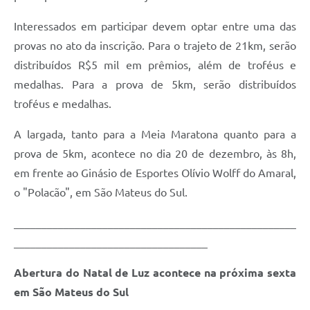
Recebimento de Recursos
Interessados em participar devem optar entre uma das
Serviço de Informação ao Cidadão
provas no ato da inscrição. Para o trajeto de 21km, serão
Termos de Fomento
distribuídos R$5 mil em prêmios, além de troféus e
medalhas. Para a prova de 5km, serão distribuídos
Galeria de Fotos
troféus e medalhas.
Audiências Públicas
A largada, tanto para a Meia Maratona quanto para a
Iluminação Pública
prova de 5km, acontece no dia 20 de dezembro, às 8h,
Arquivos para Download
em frente ao Ginásio de Esportes Olívio Wolff do Amaral,
o "Polacão", em São Mateus do Sul.
Carta de Serviços
___________________________________________________
Galeria de Vídeos
___________________________________
Projetos
Abertura do Natal de Luz acontece na próxima sexta
Legislação
em São Mateus do Sul
Logo Prefeitura de São Mateus do Sul