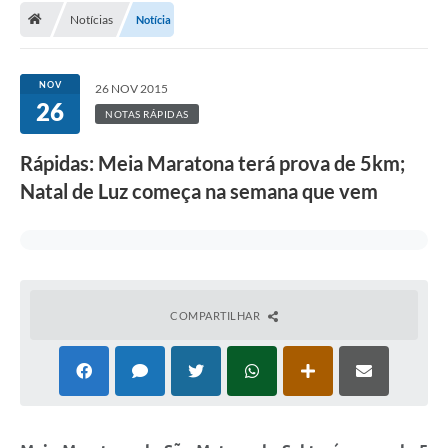
Notícias
Notícia
A Cidade
Transparência
NOV
26 NOV 2015
26
Secretarias
NOTAS RÁPIDAS
Turismo
Rápidas: Meia Maratona terá prova de 5km;
Natal de Luz começa na semana que vem
Ouvidoria
A Prefeitura
Editais
Legislação
COMPARTILHAR
Concursos
PSS Unificado 2025
PROGRAMA DE INCUBAÇÃO DA INCUBADORA DE STARTUPS
INOVA_SÃO MATEUS DO SUL