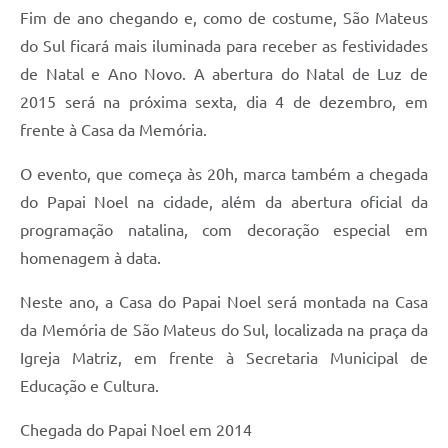
Fim de ano chegando e, como de costume, São Mateus
Links
do Sul ficará mais iluminada para receber as festividades
Agenda
de Natal e Ano Novo. A abertura do Natal de Luz de
2015 será na próxima sexta, dia 4 de dezembro, em
SIC
frente à Casa da Memória.
Notícias
O evento, que começa às 20h, marca também a chegada
Briefing de Ações, Divulgações e Eventos
do Papai Noel na cidade, além da abertura oficial da
Solicitação de Remoção: Instituições Escolares
programação natalina, com decoração especial em
homenagem à data.
Contato
Neste ano, a Casa do Papai Noel será montada na Casa
Telefones Úteis
da Memória de São Mateus do Sul, localizada na praça da
Igreja Matriz, em frente à Secretaria Municipal de
Educação e Cultura.
Chegada do Papai Noel em 2014