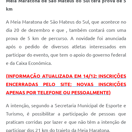
Meia Maratona de São Mateus do Sul terá prova de 5
km
Solicitação de Remoção 2025/2026: Instituições Escolares
Chamamento Público para Artistas Locais
A Meia Maratona de São Mateus do Sul, que acontece no
dia 20 de dezembro e que
, também contará com uma
Projeto Nascente Viva
prova de 5 km de percurso.
A novidade foi anunciada
Agência do Trabalhador
após o pedido de diversos atletas interessados em
participar do evento, que tem o apoio do governo federal
Previdência Complementar
e da Caixa Econômica.
Cadastro para Castração
(INFORMAÇÃO ATUALIZADA EM 14/12: INSCRIÇÕES
Telefones Prefeitura Municipal
ENCERRADAS PELO SITE; NOVAS INSCRIÇÕES
Feriados Municipais
APENAS POR TELEFONE OU PESSOALMENTE)
Imprensa
A intenção, segundo a Secretaria Municipal de Esporte e
Telefones Postos de Saúde
Turismo, é possibilitar a participação de pessoas que
praticam corridas por lazer e que não têm a intenção de
Plantão das Funerárias
participar dos 21 km do trajeto da Meia Maratona.