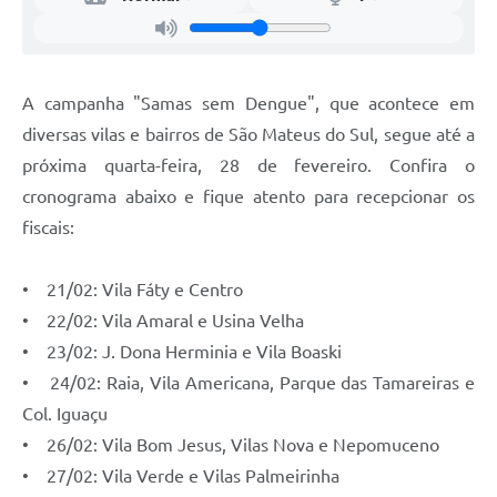
Recebimento de Recursos
Serviço de Informação ao Cidadão
A campanha "Samas sem Dengue", que acontece em
Termos de Fomento
diversas vilas e bairros de São Mateus do Sul, segue até a
Galeria de Fotos
próxima quarta-feira, 28 de fevereiro. Confira o
Audiências Públicas
cronograma abaixo e fique atento para recepcionar os
fiscais:
Iluminação Pública
Arquivos para Download
• 21/02: Vila Fáty e Centro
Carta de Serviços
• 22/02: Vila Amaral e Usina Velha
• 23/02: J. Dona Herminia e Vila Boaski
Galeria de Vídeos
• 24/02: Raia, Vila Americana, Parque das Tamareiras e
Projetos
Col. Iguaçu
• 26/02: Vila Bom Jesus, Vilas Nova e Nepomuceno
Legislação
• 27/02: Vila Verde e Vilas Palmeirinha
Logo Prefeitura de São Mateus do Sul