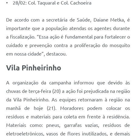
• 28/02: Col. Taquaral e Col. Cachoeira
Links
De acordo com a secretária de Saúde, Daiane Metka, é
Agenda
importante que a população atendas os agentes durante
SIC
a fiscalização. “Essa ação é fundamental para fortalecer o
cuidado e prevenção contra a proliferação do mosquito
Notícias
em nossa cidade”, destacou.
Briefing de Ações, Divulgações e Eventos
Vila Pinheirinho
Solicitação de Remoção: Instituições Escolares
Contato
A organização da campanha informou que devido às
chuvas de terça-feira (20) a ação foi prejudicada na região
Telefones Úteis
da Vila Pinheirinho. As equipes retornaram à região na
manhã de hoje (21). Moradores podem colocar os
resíduos e materiais para coleta em frente à residência.
Materiais como: pneus, garrafas vazias, resíduos de
eletroeletrônicos, vasos de flores inutilizados, e demais