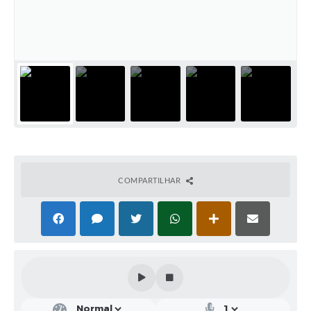
Solicitação de Remoção 2025/2026: Instituições Escolares
Chamamento Público para Artistas Locais
Projeto Nascente Viva
Agência do Trabalhador
Previdência Complementar
Cadastro para Castração
COMPARTILHAR
Telefones Prefeitura Municipal
Feriados Municipais
Imprensa
Telefones Postos de Saúde
Plantão das Funerárias