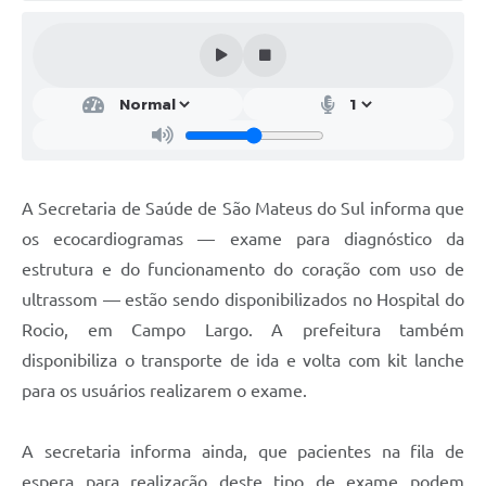
Solicitação de Remoção 2025/2026: Instituições Escolares
Chamamento Público para Artistas Locais
Projeto Nascente Viva
Agência do Trabalhador
Previdência Complementar
A Secretaria de Saúde de São Mateus do Sul informa que
os ecocardiogramas — exame para diagnóstico da
Cadastro para Castração
estrutura e do funcionamento do coração com uso de
Telefones Prefeitura Municipal
ultrassom — estão sendo disponibilizados no Hospital do
Rocio, em Campo Largo. A prefeitura também
Feriados Municipais
disponibiliza o transporte de ida e volta com kit lanche
Imprensa
para os usuários realizarem o exame.
Telefones Postos de Saúde
A secretaria informa ainda, que pacientes na fila de
Plantão das Funerárias
espera para realização deste tipo de exame podem