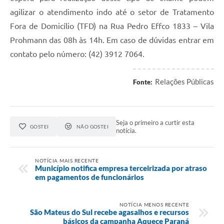
Recebimento de Recursos
agilizar o atendimento indo até o setor de Tratamento
Fora de Domicílio (TFD) na Rua Pedro Effco 1833 – Vila
Serviço de Informação ao Cidadão
Prohmann das 08h às 14h. Em caso de dúvidas entrar em
Termos de Fomento
contato pelo número: (42) 3912 7064.
Galeria de Fotos
Relações Públicas
Fonte:
Audiências Públicas
Iluminação Pública
Seja o primeiro a curtir esta
Arquivos para Download
GOSTEI
NÃO GOSTEI
notícia.
Carta de Serviços
NOTÍCIA MAIS RECENTE
Galeria de Vídeos
Município notifica empresa terceirizada por atraso
em pagamentos de funcionários
Projetos
Legislação
NOTÍCIA MENOS RECENTE
São Mateus do Sul recebe agasalhos e recursos
básicos da campanha Aquece Paraná
Logo Prefeitura de São Mateus do Sul