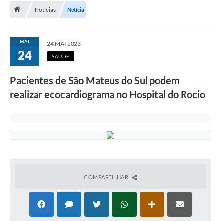
Notícias
Notícia
A Cidade
Transparência
MAI
24 MAI 2023
24
Secretarias
SAÚDE
Turismo
Pacientes de São Mateus do Sul podem
realizar ecocardiograma no Hospital do Rocio
Ouvidoria
A Prefeitura
Editais
Legislação
Concursos
COMPARTILHAR
PSS Unificado 2025
PROGRAMA DE INCUBAÇÃO DA INCUBADORA DE STARTUPS
INOVA_SÃO MATEUS DO SUL