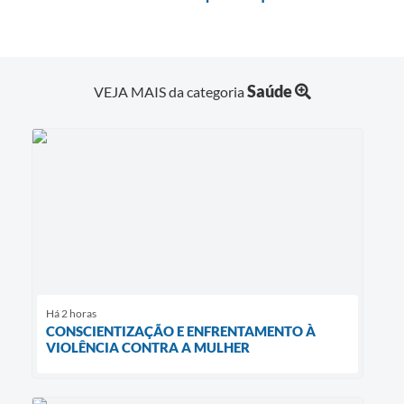
Links
Agenda
Saúde
VEJA MAIS da categoria
SIC
Notícias
Briefing de Ações, Divulgações e Eventos
Solicitação de Remoção: Instituições Escolares
Contato
Telefones Úteis
Há 2 horas
CONSCIENTIZAÇÃO E ENFRENTAMENTO À
VIOLÊNCIA CONTRA A MULHER