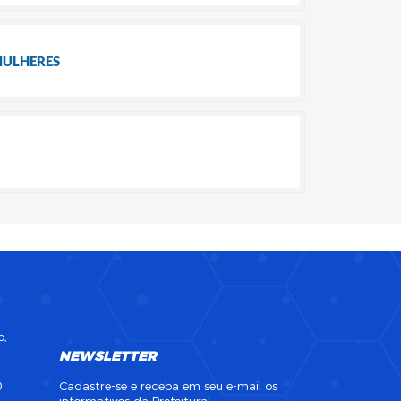
MULHERES
o,
NEWSLETTER
0
Cadastre-se e receba em seu e-mail os