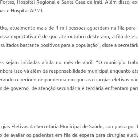
ortes, Hospital Regional e Santa Casa de Irati. Além disso, ex
as e Hospital APMI.
a, atualmente mais de 1 mil pessoas aguardam na fila para ciru
Nossa expectativa é de que até outubro deste ano, a fila de es
tados bastante positivos para a população", disse a secretári
as sejam iniciadas ainda no mês de abril. “O município tra
 embora isso vá além da responsabilidade municipal enquanto at
rando o período de pandemia em que as cirurgias eletivas nã
as de governo de atenção secundária e terciária enfrentam pa
ias Eletivas da Secretaria Municipal de Saúde, composta por t
e avaliar os pacientes em fila de espera para cirurgias elet