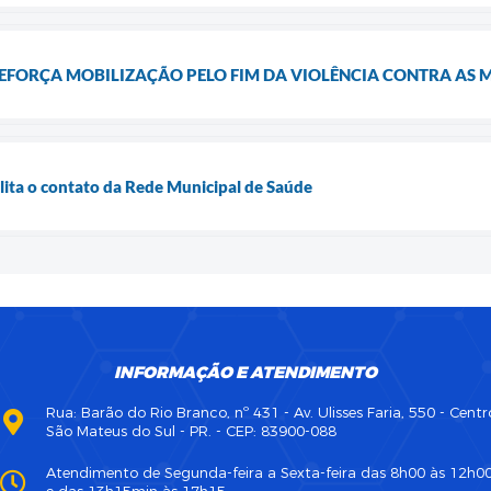
REFORÇA MOBILIZAÇÃO PELO FIM DA VIOLÊNCIA CONTRA AS 
ilita o contato da Rede Municipal de Saúde
INFORMAÇÃO E ATENDIMENTO
Rua: Barão do Rio Branco, nº 431 - Av. Ulisses Faria, 550 - Centr
São Mateus do Sul - PR. - CEP: 83900-088
Atendimento de Segunda-feira a Sexta-feira das 8h00 às 12h0