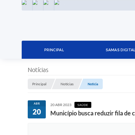
INSTAGRAM
FACEBOOK
LINKEDIN
TWITTER
PRINCIPAL
SAMAS DIGITA
Notícias
Principal
Notícias
Notícia
ABR
20 ABR 2023
SAÚDE
20
Município busca reduzir fila de 