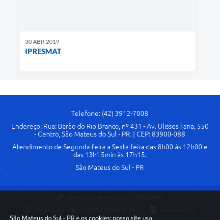
30 ABR 2019
IPRESMAT
Telefone: (42) 3912-7008
Endereço: Rua: Barão do Rio Branco, nº 431 - Av. Ulisses Faria, 550
- Centro, São Mateus do Sul - PR. | CEP: 83900-088
Atendimento de Segunda-feira a Sexta-feira das 8h00 às 12h00 e
das 13h15min às 17h15.
São Mateus do Sul - PR
Versão do Sistema:
3.5.3 - 19/06/2026
Portal atualizado em:
05/08/2026 16:38
Dados Abertos
São Mateus do Sul - PR e os cookies: nosso site usa