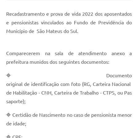
Solicitação de Remoção 2025/2026: Instituições Escolares
Recadastramento e prova de vida 2022 dos aposentados
Chamamento Público para Artistas Locais
e pensionistas vinculados ao Fundo de Previdência do
Município de São Mateus do Sul.
Projeto Nascente Viva
Agência do Trabalhador
Comparecerem na sala de atendimento anexo a
Previdência Complementar
prefeitura munidos dos seguintes documentos:
Cadastro para Castração
🔷 Documento
Telefones Prefeitura Municipal
original de identificação com foto (RG, Carteira Nacional
de Habilitação - CNH, Carteira de Trabalho - CTPS, ou Pas
Feriados Municipais
saporte);
Imprensa
🔷 Certidão de Nascimento no caso de pensionista menor
Telefones Postos de Saúde
de idade;
Plantão das Funerárias
🔷 CPF;