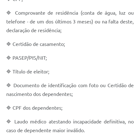
Recebimento de Recursos
🔷 Comprovante de residência (conta de água, luz ou
Serviço de Informação ao Cidadão
telefone - de um dos últimos 3 meses) ou na falta deste,
Termos de Fomento
declaração de residência;
Galeria de Fotos
🔷 Certidão de casamento;
Audiências Públicas
🔷 PASEP/PIS/NIT;
Iluminação Pública
🔷 Título de eleitor;
Arquivos para Download
🔷 Documento de identificação com foto ou Certidão de
Carta de Serviços
nascimento dos dependentes;
Galeria de Vídeos
🔷 CPF dos dependentes;
Projetos
🔷 Laudo médico atestando incapacidade definitiva, no
Legislação
caso de dependente maior inválido.
Logo Prefeitura de São Mateus do Sul