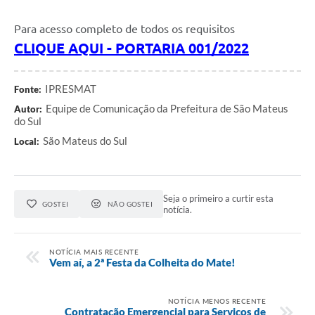
Links
Para acesso completo de todos os requisitos
CLIQUE AQUI - PORTARIA 001/2022
Agenda
SIC
IPRESMAT
Fonte:
Notícias
Equipe de Comunicação da Prefeitura de São Mateus
Autor:
do Sul
Briefing de Ações, Divulgações e Eventos
São Mateus do Sul
Local:
Solicitação de Remoção: Instituições Escolares
Contato
Seja o primeiro a curtir esta
GOSTEI
NÃO GOSTEI
notícia.
Telefones Úteis
NOTÍCIA MAIS RECENTE
Vem aí, a 2ª Festa da Colheita do Mate!
NOTÍCIA MENOS RECENTE
Contratação Emergencial para Serviços de