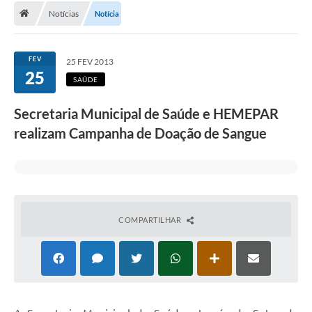
Notícias
Notícia
A Cidade
Transparência
FEV
25 FEV 2013
25
Secretarias
SAÚDE
Turismo
Secretaria Municipal de Saúde e HEMEPAR
realizam Campanha de Doação de Sangue
Ouvidoria
A Prefeitura
Editais
Legislação
COMPARTILHAR
Concursos
PSS Unificado 2025
PROGRAMA DE INCUBAÇÃO DA INCUBADORA DE STARTUPS
INOVA_SÃO MATEUS DO SUL