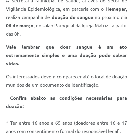
A Secretaria Municipal de Saúde, através do Setor de
Vigilância Epidemiológica, em parceria com o
Hemepar,
Solicitação de Remoção 2025/2026: Instituições Escolares
realiza campanha de
doação de sangue
no próximo dia
Chamamento Público para Artistas Locais
06 de março
, no salão Paroquial da Igreja Matriz, a partir
Projeto Nascente Viva
das 8h.
Agência do Trabalhador
Vale lembrar que doar sangue é um ato
extremamente simples e uma doação pode salvar
Previdência Complementar
vidas.
Cadastro para Castração
Os interessados devem comparecer até o local de doação
Telefones Prefeitura Municipal
munidos de um documento de identificação.
Feriados Municipais
Confira abaixo as condições necessárias para
Imprensa
doação:
Telefones Postos de Saúde
* Ter entre 16 anos e 65 anos (doadores entre 16 e 17
Plantão das Funerárias
anos com consentimento formal do responsável legal).