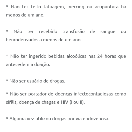
* Não ter feito tatuagem, piercing ou acupuntura há
Links
menos de um ano.
Agenda
* Não ter recebido transfusão de sangue ou
SIC
hemoderivados a menos de um ano.
Notícias
* Não ter ingerido bebidas alcoólicas nas 24 horas que
Briefing de Ações, Divulgações e Eventos
antecedem a doação.
Solicitação de Remoção: Instituições Escolares
Contato
* Não ser usuário de drogas.
Telefones Úteis
* Não ser portador de doenças infectocontagiosas como
sífilis, doença de chagas e HIV (I ou II).
* Alguma vez utilizou drogas por via endovenosa.