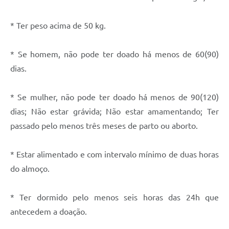
Recebimento de Recursos
* Ter peso acima de 50 kg.
Serviço de Informação ao Cidadão
Termos de Fomento
* Se homem, não pode ter doado há menos de 60(90)
Galeria de Fotos
dias.
Audiências Públicas
* Se mulher, não pode ter doado há menos de 90(120)
Iluminação Pública
dias; Não estar grávida; Não estar amamentando; Ter
passado pelo menos três meses de parto ou aborto.
Arquivos para Download
Carta de Serviços
* Estar alimentado e com intervalo mínimo de duas horas
Galeria de Vídeos
do almoço.
Projetos
* Ter dormido pelo menos seis horas das 24h que
Legislação
antecedem a doação.
Logo Prefeitura de São Mateus do Sul