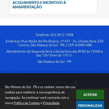
ACOLHIMENTO E INCENTIVO À
AMAMENTAÇÃO
Telefone: (42) 3912-7008
Endereço: Rua: Barão do Rio Branco, nº 431 - Av. Ulisses Faria, 550
- Centro, São Mateus do Sul - PR. | CEP: 83900-088
Atendimento de Segunda-feira a Sexta-feira das 8h00 às 12h00 e
das 13h15min às 17h15.
São Mateus do Sul - PR
Versão do Sistema:
3.5.3 - 19/06/2026
Portal atualizado em:
07/08/2026 16:44
Dados Abertos
São Mateus do Sul - PR e os cookies: nosso site usa
cookies para melhorar a sua experiência de
ACEITAR
navegação. Ao continuar você concorda com a
Copyright Instar - 2006-2026. Todos os direitos reservados -
nossa
Política de Cookies
e
Privacidade
.
Instar Tecnologia
PERSONALIZAR