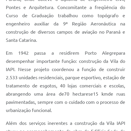
Pontes e Arquitetura. Concomitante a freqüência do
Links
Curso de Graduação trabalhou como topógrafo e
Agenda
engenheiro auxiliar da 9ª Região Aeronáutica na
construção de diversos campos de aviação no Paraná e
SIC
Santa Catarina.
Notícias
Em 1942 passa a residirem Porto Alegrepara
Briefing de Ações, Divulgações e Eventos
desempenhar importante função: construção da Vila do
Solicitação de Remoção: Instituições Escolares
IAPI. Nesse projeto coordenou a função de construir
2.533 unidades residenciais, parque esportivo, estação de
Contato
tratamento de esgotos, 40 lojas comerciais e escolas,
Telefones Úteis
abrangendo uma área de70 hectarese15 kmde ruas
pavimentadas, sempre com o cuidado com o processo de
urbanização funcional.
Além dos serviços inerentes a construção da Vila IAPI