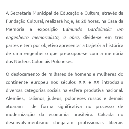
Solicitação de Remoção 2025/2026: Instituições Escolares
A Secretaria Municipal de Educação e Cultura, através da
Chamamento Público para Artistas Locais
Fundação Cultural, realizará hoje, ás 20 horas, na Casa da
Memória a exposição E
dmundo Gardolinski: um
Projeto Nascente Viva
engenheiro memorialista, a obra,
divide-se em três
Agência do Trabalhador
partes e tem por objetivo apresentar a trajetória histórica
de uma engenheiro que preocupou-se com a memória
Previdência Complementar
dos Núcleos Coloniais Poloneses.
Cadastro para Castração
O deslocamento de milhares de homens e mulheres do
Telefones Prefeitura Municipal
continente europeu nos séculos XIX e XX introduziu
Feriados Municipais
diversas categorias sociais na esfera produtiva nacional.
Alemães, italianos, judeus, poloneses russos e demais
Imprensa
atuaram de forma significativa no processo de
Telefones Postos de Saúde
modernização da economia brasileira. Calcada no
Plantão das Funerárias
desenvolvimentismo chegaram profissionais liberais