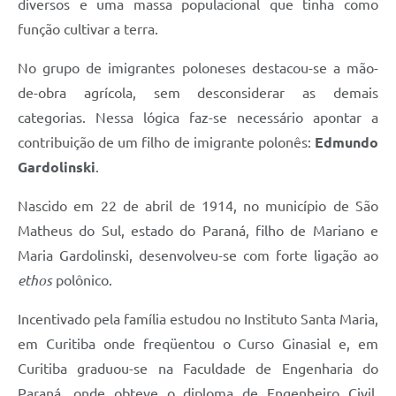
diversos e uma massa populacional que tinha como
Recebimento de Recursos
função cultivar a terra.
Serviço de Informação ao Cidadão
No grupo de imigrantes poloneses destacou-se a mão-
Termos de Fomento
de-obra agrícola, sem desconsiderar as demais
Galeria de Fotos
categorias. Nessa lógica faz-se necessário apontar a
contribuição de um filho de imigrante polonês:
Edmundo
Audiências Públicas
Gardolinski
.
Iluminação Pública
Nascido em 22 de abril de 1914, no município de São
Arquivos para Download
Matheus do Sul, estado do Paraná, filho de Mariano e
Carta de Serviços
Maria Gardolinski, desenvolveu-se com forte ligação ao
ethos
polônico.
Galeria de Vídeos
Incentivado pela família estudou no Instituto Santa Maria,
Projetos
em Curitiba onde freqüentou o Curso Ginasial e, em
Legislação
Curitiba graduou-se na Faculdade de Engenharia do
Logo Prefeitura de São Mateus do Sul
Paraná, onde obteve o diploma de Engenheiro Civil,