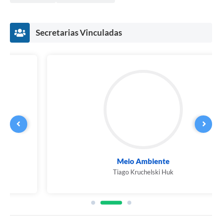
Links
Secretarias Vinculadas
Agenda
SIC
Notícias
Briefing de Ações, Divulgações e Eventos
Solicitação de Remoção: Instituições Escolares
Contato
Telefones Úteis
Meio Ambiente
Tiago Kruchelski Huk