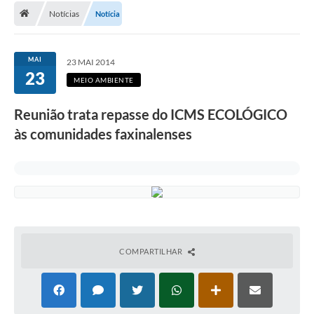
Notícias
Notícia
A Cidade
Transparência
MAI
23 MAI 2014
23
Secretarias
MEIO AMBIENTE
Turismo
Reunião trata repasse do ICMS ECOLÓGICO
às comunidades faxinalenses
Ouvidoria
A Prefeitura
Editais
Legislação
Concursos
COMPARTILHAR
PSS Unificado 2025
PROGRAMA DE INCUBAÇÃO DA INCUBADORA DE STARTUPS
INOVA_SÃO MATEUS DO SUL