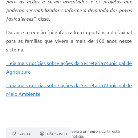
para as ações a serem executados e os projetos que
Recebimento de Recursos
poderão ser viabilizados conforme a demanda dos povos
Serviço de Informação ao Cidadão
faxinalenses"
, disse.
Termos de Fomento
Durante a reunião foi enfatizado a importância do faxinal
Galeria de Fotos
para as famílias que vivem a mais de 100 anos nesse
sistema.
Audiências Públicas
Leia mais notícias sobre ações da Secretaria Municipal de
Iluminação Pública
Agricultura
Arquivos para Download
Leia mais notícias sobre ações da Secretaria Municipal de
Carta de Serviços
Meio Ambiente
Galeria de Vídeos
Projetos
Legislação
Seja o primeiro a curtir esta
GOSTEI
NÃO GOSTEI
notícia.
Logo Prefeitura de São Mateus do Sul