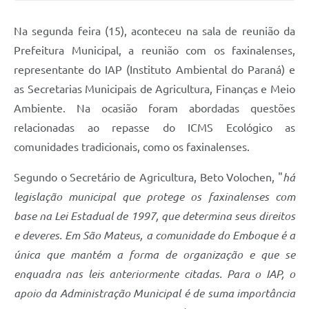
Solicitação de Remoção 2025/2026: Instituições Escolares
Na segunda feira (15), aconteceu na sala de reunião da
Chamamento Público para Artistas Locais
Prefeitura Municipal, a reunião com os faxinalenses,
representante do IAP (Instituto Ambiental do Paraná) e
Projeto Nascente Viva
as Secretarias Municipais de Agricultura, Finanças e Meio
Agência do Trabalhador
Ambiente. Na ocasião foram abordadas questões
relacionadas ao repasse do ICMS Ecológico as
Previdência Complementar
comunidades tradicionais, como os faxinalenses.
Cadastro para Castração
Segundo o Secretário de Agricultura, Beto Volochen, "
há
Telefones Prefeitura Municipal
legislação municipal que protege os faxinalenses com
Feriados Municipais
base na Lei Estadual de 1997, que determina seus direitos
e deveres. Em São Mateus, a comunidade do Emboque é a
Imprensa
única que mantém a forma de organização e que se
Telefones Postos de Saúde
enquadra nas leis anteriormente citadas. Para o IAP, o
Plantão das Funerárias
apoio da Administração Municipal é de suma importância