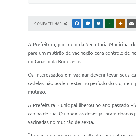
COMPARTILHAR
FACEBOOK
MESSENGER
TWITTER
WHATSAPP
OUTRAS
A Prefeitura, por meio da Secretaria Municipal 
para um mutirão de vacinação para controle de na
no Ginásio da Bom Jesus.
Os interessados em vacinar devem levar seus cãe
cadelas não podem estar no período do cio, nem 
mutirão.
A Prefeitura Municipal liberou no ano passado R$
canina de rua. Quinhentas doses já foram doadas p
vacinadas no mutirão de sexta.
"Temos um número muito alto de cães soltos nas r