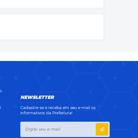
o,
NEWSLETTER
0
Cadastre-se e receba em seu e-mail os
informativos da Prefeitura!