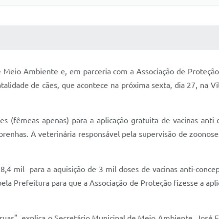
 MÍDIAS
RECEBA NOTÍCIAS
de Meio Ambiente e, em parceria com a Associação de Proteção
talidade de cães, que acontece na próxima sexta, dia 27, na V
s (fêmeas apenas) para a aplicação gratuita de vacinas anti-
prenhas. A veterinária responsável pela supervisão de zoonose
8,4 mil para a aquisição de 3 mil doses de vacinas anti-concep
ela Prefeitura para que a Associação de Proteção fizesse a apl
uas", explica o Secretário Municipal de Meio Ambiente, José 