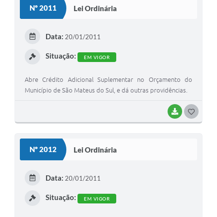
S
Nº 2011
Lei Ordinária
T
Links
E
Agenda
Data:
20/01/2011
I
SIC
Situação:
EM VIGOR
Notícias
Abre Crédito Adicional Suplementar no Orçamento do
Município de São Mateus do Sul, e dá outras providências.
Briefing de Ações, Divulgações e Eventos
Solicitação de Remoção: Instituições Escolares
BAIXAR
G
O
Contato
S
Telefones Úteis
Nº 2012
Lei Ordinária
T
E
Data:
20/01/2011
I
Situação:
EM VIGOR