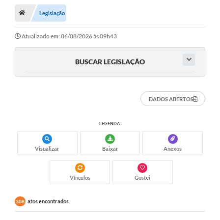
Legislação
A Cidade
Transparência
Atualizado em: 06/08/2026 às 09h43
Secretarias
BUSCAR LEGISLAÇÃO
Turismo
Ouvidoria
DADOS ABERTOS
A Prefeitura
LEGENDA:
Editais
Visualizar
Baixar
Anexos
Legislação
Concursos
Vínculos
Gostei
PSS Unificado 2025
atos encontrados
308
PROGRAMA DE INCUBAÇÃO DA INCUBADORA DE STARTUPS
INOVA_SÃO MATEUS DO SUL