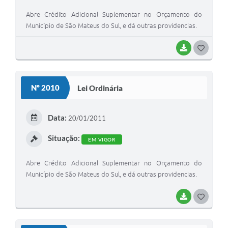
Recebimento de Recursos
Abre Crédito Adicional Suplementar no Orçamento do
Município de São Mateus do Sul, e dá outras providencias.
Serviço de Informação ao Cidadão
Termos de Fomento
BAIXAR
G
O
Galeria de Fotos
S
Audiências Públicas
Nº 2010
Lei Ordinária
T
Iluminação Pública
E
Data:
20/01/2011
Arquivos para Download
I
Situação:
EM VIGOR
Carta de Serviços
Abre Crédito Adicional Suplementar no Orçamento do
Galeria de Vídeos
Município de São Mateus do Sul, e dá outras providencias.
Projetos
BAIXAR
G
Legislação
O
Logo Prefeitura de São Mateus do Sul