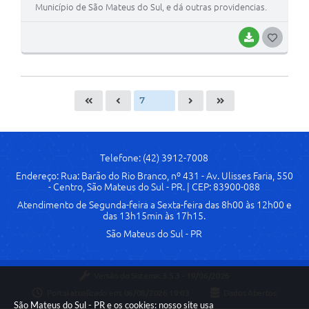
Município de São Mateus do Sul, e dá outras providencias.
BAIXAR
G
O
S
T
E
I
Telefone: (42) 3912-7008
Endereço: Rua: Barão do Rio Branco, nº 431 - Av. Ulisses Faria, 550
- Centro, São Mateus do Sul - PR. | CEP: 83900-088
Atendimento de Segunda-feira a Sexta-feira das 8h00 às 12h00 e
das 13h15min às 17h15.
São Mateus do Sul - PR
Versão do Sistema:
3.5.3 - 19/06/2026
Portal atualizado em:
06/08/2026 19:03
Dados Abertos
São Mateus do Sul - PR e os cookies: nosso site usa