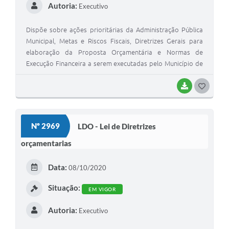
Autoria:
Executivo
Dispõe sobre ações prioritárias da Administração Pública
Municipal, Metas e Riscos Fiscais, Diretrizes Gerais para
elaboração da Proposta Orçamentária e Normas de
Execução Financeira a serem executadas pelo Município de
São Mateus do Sul, para o exercício de 2022, e dá outras
providências.
BAIXAR
G
O
S
Nº 2969
LDO - Lei de Diretrizes
T
orçamentarias
E
I
Data:
08/10/2020
Situação:
EM VIGOR
Autoria:
Executivo