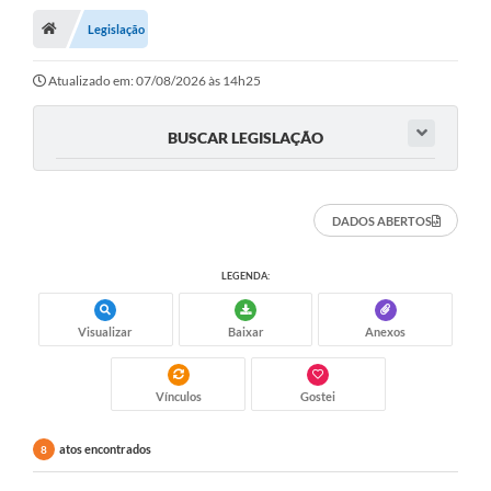
Legislação
A Cidade
Transparência
Atualizado em: 07/08/2026 às 14h25
Secretarias
BUSCAR LEGISLAÇÃO
Turismo
Ouvidoria
DADOS ABERTOS
A Prefeitura
LEGENDA:
Editais
Visualizar
Baixar
Anexos
Legislação
Concursos
Vínculos
Gostei
PSS Unificado 2025
atos encontrados
8
PROGRAMA DE INCUBAÇÃO DA INCUBADORA DE STARTUPS
INOVA_SÃO MATEUS DO SUL