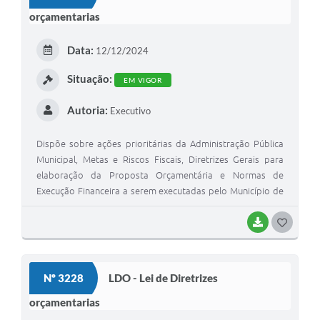
T
Recebimento de Recursos
orçamentarias
E
Serviço de Informação ao Cidadão
I
Data:
12/12/2024
Termos de Fomento
Situação:
EM VIGOR
Galeria de Fotos
Autoria:
Executivo
Audiências Públicas
Dispõe sobre ações prioritárias da Administração Pública
Iluminação Pública
Municipal, Metas e Riscos Fiscais, Diretrizes Gerais para
elaboração da Proposta Orçamentária e Normas de
Arquivos para Download
Execução Financeira a serem executadas pelo Município de
Carta de Serviços
São Mateus do Sul, para o exercício de 2025, e dá outras
providências.
BAIXAR
G
Galeria de Vídeos
O
Projetos
S
Nº 3228
LDO - Lei de Diretrizes
Legislação
T
orçamentarias
E
Logo Prefeitura de São Mateus do Sul