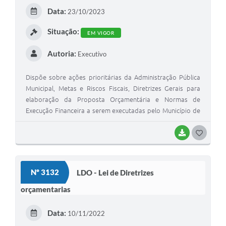
I
Data:
23/10/2023
Links
Situação:
EM VIGOR
Agenda
Autoria:
Executivo
SIC
Notícias
Dispõe sobre ações prioritárias da Administração Pública
Municipal, Metas e Riscos Fiscais, Diretrizes Gerais para
Briefing de Ações, Divulgações e Eventos
elaboração da Proposta Orçamentária e Normas de
Execução Financeira a serem executadas pelo Município de
Solicitação de Remoção: Instituições Escolares
São Mateus do Sul, para o exercício de 2024, e dá outras
providências.
BAIXAR
G
Contato
O
Telefones Úteis
S
Nº 3132
LDO - Lei de Diretrizes
T
orçamentarias
E
I
Data:
10/11/2022