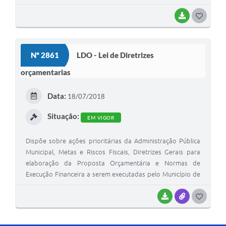
São Mateus do Sul, para o exercício de 2020, e dá outras
providências.
BAIXAR
G
O
S
Nº 2861
LDO - Lei de Diretrizes
T
orçamentarias
E
I
Data:
18/07/2018
Situação:
EM VIGOR
Dispõe sobre ações prioritárias da Administração Pública
Municipal, Metas e Riscos Fiscais, Diretrizes Gerais para
elaboração da Proposta Orçamentária e Normas de
Execução Financeira a serem executadas pelo Município de
São Mateus do Sul, para o exercício de 2019, e dá outras
providências.
BAIXAR
ANEXOS
G
O