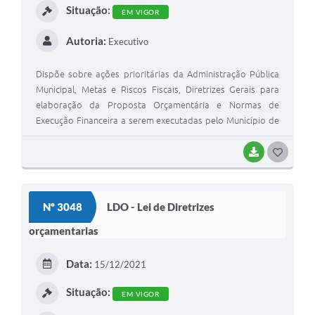
Situação:
EM VIGOR
Autoria:
Executivo
Dispõe sobre ações prioritárias da Administração Pública
Municipal, Metas e Riscos Fiscais, Diretrizes Gerais para
elaboração da Proposta Orçamentária e Normas de
Execução Financeira a serem executadas pelo Município de
São Mateus do Sul, para o exercício de 2023, e dá outras
providências.
BAIXAR
G
O
S
Nº 3048
LDO - Lei de Diretrizes
T
orçamentarias
E
I
Data:
15/12/2021
Situação:
EM VIGOR