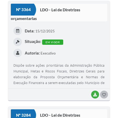
Solicitação de Remoção 2025/2026: Instituições Escolares
Nº 3364
LDO - Lei de Diretrizes
orçamentarias
Chamamento Público para Artistas Locais
Projeto Nascente Viva
Data:
15/12/2025
Agência do Trabalhador
Situação:
EM VIGOR
Previdência Complementar
Autoria:
Executivo
Cadastro para Castração
Dispõe sobre ações prioritárias da Administração Pública
Telefones Prefeitura Municipal
Municipal, Metas e Riscos Fiscais, Diretrizes Gerais para
elaboração da Proposta Orçamentária e Normas de
Feriados Municipais
Execução Financeira a serem executadas pelo Município de
São Mateus do Sul, para o exercício de 2026, e dá outras
Imprensa
providências.
BAIXAR
G
Telefones Postos de Saúde
O
S
Plantão das Funerárias
Nº 3284
LDO - Lei de Diretrizes