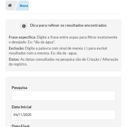
Busca
A Cidade
Transparência
Dica para refinar os resultados encontrados
Secretarias
Frase específica:
Digite a frase entre aspas para filtrar exatamente
o desejado. Ex: "dia da água".
Turismo
Exclusão:
Digite a palavra com sinal de menos (-) para excluir
resultados com a mesma. Ex: dia da -agua.
Ouvidoria
Datas:
As datas consultadas na pesquisa são de Criação / Alteração
do registro.
A Prefeitura
Editais
Pesquisa
Legislação
Concursos
Data Inicial
PSS Unificado 2025
PROGRAMA DE INCUBAÇÃO DA INCUBADORA DE STARTUPS
INOVA_SÃO MATEUS DO SUL
Data Final