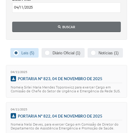
Solicitação de Remoção 2025/2026: Instituições Escolares
Chamamento Público para Artistas Locais
BUSCAR
Projeto Nascente Viva
Agência do Trabalhador
Leis (5)
Diário Oficial (1)
Notícias (1)
Previdência Complementar
Cadastro para Castração
04/11/2025
PORTARIA Nº 823, 04 DE NOVEMBRO DE 2025
Telefones Prefeitura Municipal
Nomeia Sirlei Maria Mendes Toporowicz para exercer Cargo em
Feriados Municipais
Comissão de Chefe do Setor de Urgência e Emergência da Rede SUS.
Imprensa
04/11/2025
Telefones Postos de Saúde
PORTARIA Nº 822, 04 DE NOVEMBRO DE 2025
Nomeia Nelsi Deves, para exercer Cargo em Comissão de Diretor do
Plantão das Funerárias
Departamento de Assistência Emergência e Promoção de Saúde.