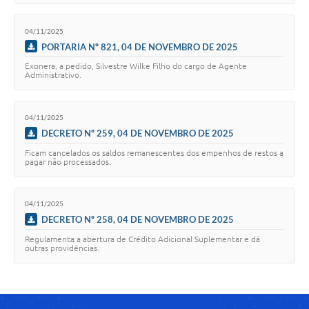
Recebimento de Recursos
04/11/2025
Serviço de Informação ao Cidadão
PORTARIA Nº 821, 04 DE NOVEMBRO DE 2025
Termos de Fomento
Exonera, a pedido, Silvestre Wilke Filho do cargo de Agente
Administrativo.
Galeria de Fotos
Audiências Públicas
04/11/2025
DECRETO Nº 259, 04 DE NOVEMBRO DE 2025
Iluminação Pública
Ficam cancelados os saldos remanescentes dos empenhos de restos a
pagar não processados.
Arquivos para Download
Carta de Serviços
04/11/2025
DECRETO Nº 258, 04 DE NOVEMBRO DE 2025
Galeria de Vídeos
Regulamenta a abertura de Crédito Adicional Suplementar e dá
outras providências.
Projetos
Legislação
Logo Prefeitura de São Mateus do Sul