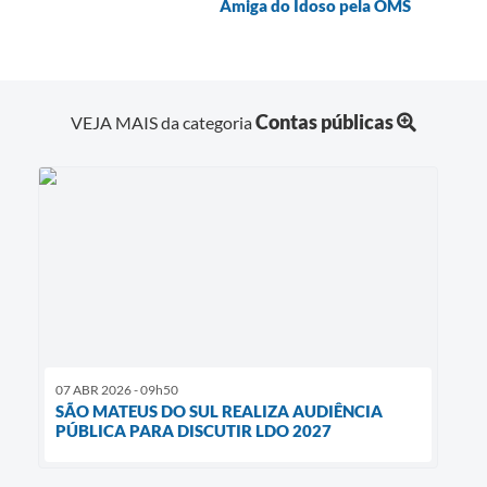
Amiga do Idoso pela OMS
Links
Agenda
Contas públicas
VEJA MAIS da categoria
SIC
Notícias
Briefing de Ações, Divulgações e Eventos
Solicitação de Remoção: Instituições Escolares
Contato
Telefones Úteis
07 ABR 2026 - 09h50
SÃO MATEUS DO SUL REALIZA AUDIÊNCIA
PÚBLICA PARA DISCUTIR LDO 2027