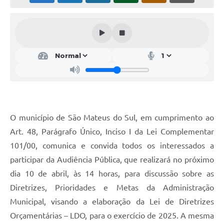
Solicitação de Remoção 2025/2026: Instituições Escolares
Chamamento Público para Artistas Locais
Projeto Nascente Viva
Agência do Trabalhador
Previdência Complementar
Cadastro para Castração
O município de São Mateus do Sul, em cumprimento ao
Art. 48, Parágrafo Único, Inciso I da Lei Complementar
Telefones Prefeitura Municipal
101/00, comunica e convida todos os interessados a
Feriados Municipais
participar da Audiência Pública, que realizará no próximo
Imprensa
dia 10 de abril, às 14 horas, para discussão sobre as
Diretrizes, Prioridades e Metas da Administração
Telefones Postos de Saúde
Municipal, visando a elaboração da Lei de Diretrizes
Plantão das Funerárias
Orçamentárias – LDO, para o exercício de 2025. A mesma