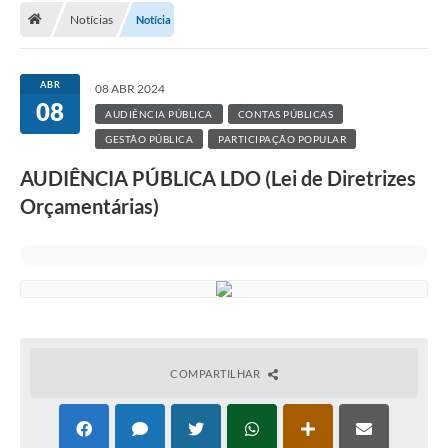
Notícias
Notícia
A Cidade
Transparência
ABR
08 ABR 2024
08
Secretarias
AUDIÊNCIA PÚBLICA
CONTAS PÚBLICAS
GESTÃO PÚBLICA
PARTICIPAÇÃO POPULAR
Turismo
AUDIÊNCIA PÚBLICA LDO (Lei de Diretrizes
Ouvidoria
Orçamentárias)
A Prefeitura
Editais
Legislação
Concursos
COMPARTILHAR
PSS Unificado 2025
PROGRAMA DE INCUBAÇÃO DA INCUBADORA DE STARTUPS
INOVA_SÃO MATEUS DO SUL