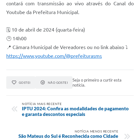
contará com transmissão ao vivo através do Canal do
Recebimento de Recursos
Youtube da Prefeitura Municipal.
Serviço de Informação ao Cidadão
Termos de Fomento
🗓️ 10 de abril de 2024 (quarta-feira)
🕑 14h00
Galeria de Fotos
📍 Câmara Municipal de Vereadores ou no link abaixo ⤵️
Audiências Públicas
https://www.youtube.com/@prefeiturasms
Iluminação Pública
Arquivos para Download
Seja o primeiro a curtir esta
GOSTEI
NÃO GOSTEI
notícia.
Carta de Serviços
Galeria de Vídeos
NOTÍCIA MAIS RECENTE
IPTU 2024: Confira as modalidades de pagamento
e garanta descontos especiais
Projetos
Legislação
NOTÍCIA MENOS RECENTE
São Mateus do Sul é Reconhecida como Cidade
Logo Prefeitura de São Mateus do Sul