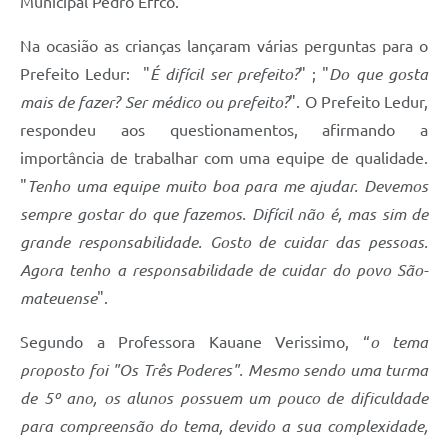
Municipal Pedro Effco.
Recebimento de Recursos
Na ocasião as crianças lançaram várias perguntas para o
Serviço de Informação ao Cidadão
Prefeito Ledur: "
É difícil ser prefeito?
" ; "
Do que gosta
Termos de Fomento
mais de fazer? Ser médico ou prefeito?
". O Prefeito Ledur,
respondeu aos questionamentos, afirmando a
Galeria de Fotos
importância de trabalhar com uma equipe de qualidade.
Audiências Públicas
"
Tenho uma equipe muito boa para me ajudar. Devemos
Iluminação Pública
sempre gostar do que fazemos. Difícil não é, mas sim de
grande responsabilidade. Gosto de cuidar das pessoas.
Arquivos para Download
Agora tenho a responsabilidade de cuidar do povo São-
Carta de Serviços
mateuense
".
Galeria de Vídeos
Segundo a Professora Kauane Verissimo, “
o tema
Projetos
proposto foi "Os Três Poderes". Mesmo sendo uma turma
de 5º ano, os alunos possuem um pouco de dificuldade
Legislação
para compreensão do tema, devido a sua complexidade,
Logo Prefeitura de São Mateus do Sul