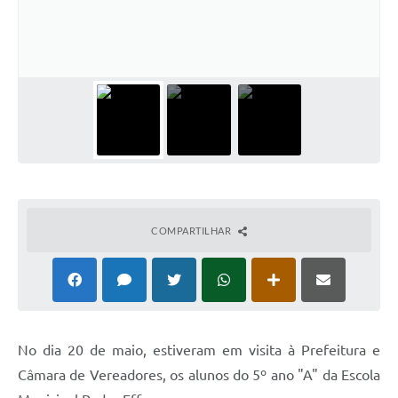
Solicitação de Remoção 2025/2026: Instituições Escolares
Chamamento Público para Artistas Locais
Projeto Nascente Viva
Agência do Trabalhador
Previdência Complementar
Cadastro para Castração
COMPARTILHAR
Telefones Prefeitura Municipal
Feriados Municipais
Imprensa
Telefones Postos de Saúde
No dia 20 de maio, estiveram em visita à Prefeitura e
Câmara de Vereadores, os alunos do 5º ano "A" da Escola
Plantão das Funerárias