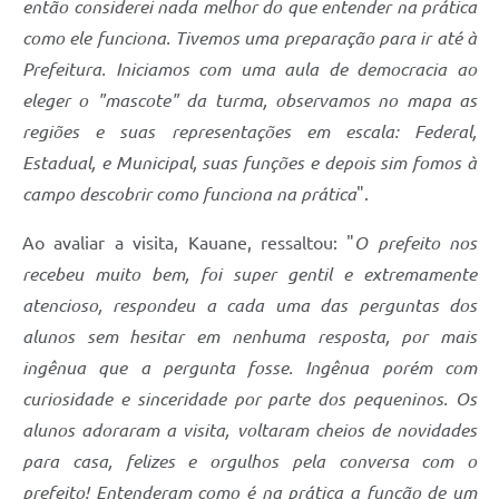
então considerei nada melhor do que entender na prática
como ele funciona. Tivemos uma preparação para ir até à
Links
Prefeitura. Iniciamos com uma aula de democracia ao
Agenda
eleger o "mascote" da turma, observamos no mapa as
SIC
regiões e suas representações em escala: Federal,
Estadual, e Municipal, suas funções e depois sim fomos à
Notícias
campo descobrir como funciona na prática
".
Briefing de Ações, Divulgações e Eventos
Ao avaliar a visita, Kauane, ressaltou: "
O prefeito nos
Solicitação de Remoção: Instituições Escolares
recebeu muito bem, foi super gentil e extremamente
Contato
atencioso, respondeu a cada uma das perguntas dos
alunos sem hesitar em nenhuma resposta, por mais
Telefones Úteis
ingênua que a pergunta fosse. Ingênua porém com
curiosidade e sinceridade por parte dos pequeninos. Os
alunos adoraram a visita, voltaram cheios de novidades
para casa, felizes e orgulhos pela conversa com o
prefeito! Entenderam como é na prática a função de um