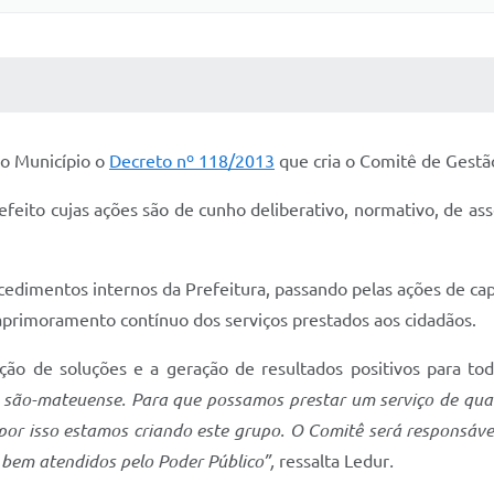
 MÍDIAS
RECEBA NOTÍCIAS
do Município o
Decreto nº 118/2013
que cria o Comitê de Gestã
eito cujas ações são de cunho deliberativo, normativo, de as
edimentos internos da Prefeitura, passando pelas ações de cap
primoramento contínuo dos serviços prestados aos cidadãos.
ção de soluções e a geração de resultados positivos para to
ão-mateuense. Para que possamos prestar um serviço de quali
 por isso estamos criando este grupo. O Comitê será responsáve
 bem atendidos pelo Poder Público”,
ressalta Ledur
.