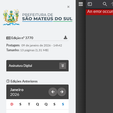
T
F
o
i
An error occur
g
n
g
d
l
e
S
i
d
Edição nº 3770
e
b
Postagem:
09 de janeiro de 2026 - 14h42
a
r
Tamanho:
13 páginas (1,31 MB)
Assinatura Digital
Edições Anteriores
Janeiro
2026
D
S
T
Q
Q
S
S