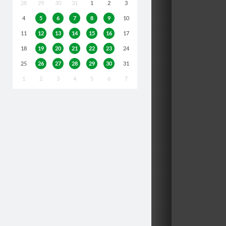
28
29
30
31
1
2
3
4
5
6
7
8
9
10
11
12
13
14
15
16
17
18
19
20
21
22
23
24
25
26
27
28
29
30
31
1
2
3
4
5
6
7