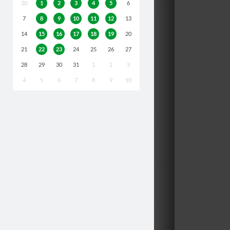
30
1
2
3
4
5
6
7
8
9
10
11
12
13
14
15
16
17
18
19
20
21
22
23
24
25
26
27
28
29
30
31
1
2
3
4
5
6
7
8
9
10