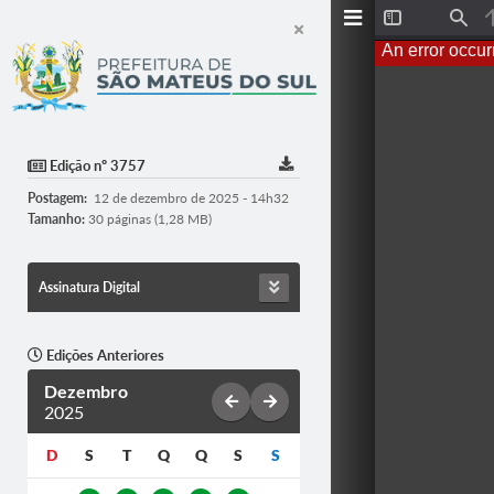
T
F
o
i
An error occur
g
n
g
d
l
e
S
i
d
Edição nº 3757
e
b
Postagem:
12 de dezembro de 2025 - 14h32
a
r
Tamanho:
30 páginas (1,28 MB)
Assinatura Digital
Edições Anteriores
Dezembro
2025
D
S
T
Q
Q
S
S