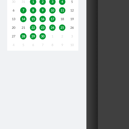
30
31
1
2
3
4
5
6
7
8
9
10
11
12
13
14
15
16
17
18
19
20
21
22
23
24
25
26
27
28
29
30
1
2
3
4
5
6
7
8
9
10