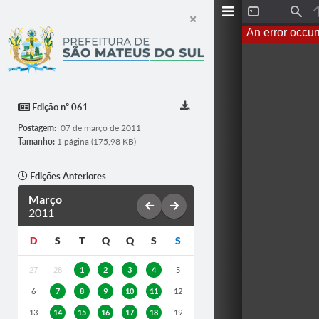
T
F
o
i
An error occur
g
n
g
d
l
e
S
i
d
Edição nº 061
e
b
Postagem:
07 de março de 2011
a
r
Tamanho:
1 página (175,98 KB)
Edições Anteriores
Março
2011
D
S
T
Q
Q
S
S
27
28
1
2
3
4
5
6
7
8
9
10
11
12
13
14
15
16
17
18
19