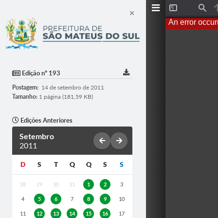
T
F
o
i
An error occur
g
n
g
d
l
e
S
i
d
Edição nº 193
e
b
Postagem:
14 de setembro de 2011
a
r
Tamanho:
1 página (181,59 KB)
Edições Anteriores
Setembro
2011
D
S
T
Q
Q
S
S
28
29
30
31
1
2
3
4
5
6
7
8
9
10
11
12
13
14
15
16
17