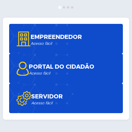
A Cidade
Transparência
Secretarias
EMPREENDEDOR
Acesso fácil
Turismo
Ouvidoria
PORTAL DO CIDADÃO
A Prefeitura
Acesso fácil
Editais
Legislação
SERVIDOR
Acesso fácil
Concursos
PSS Unificado 2025
PROGRAMA DE INCUBAÇÃO DA INCUBADORA DE STARTUPS
INOVA_SÃO MATEUS DO SUL