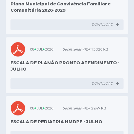
Plano Municipal de Convivência Familiar e
Comunitária 2026-2029
>
Meio Ambiente
Tiago Huk
DOWNLOAD
>
Obras
Cleriton Caetano
08
JUL
2026
Secretarias -
PDF 158,20 KB
>
Planejamento e Gestão
ESCALA DE PLANÃO PRONTO ATENDIMENTO -
Andrey Wactavski
JULHO
>
Procuradoria Geral do Município
DOWNLOAD
Fernando Go
>
Saúde
Rafael Voigt
08
JUL
2026
Secretarias -
PDF 29,47 KB
ESCALA DE PEDIATRIA HMDPF - JULHO