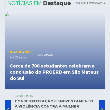
Destaque
NOTÍCIAS EM
VER MAIS NOTÍCIAS
Solicitação de Remoção 2025/2026: Instituições Escolares
Chamamento Público para Artistas Locais
Projeto Nascente Viva
Agência do Trabalhador
Previdência Complementar
07
AGO
2026
EDUCAÇÃO
Cadastro para Castração
Há 23 horas
Cerca de 700 estudantes celebram a
Telefones Prefeitura Municipal
conclusão do PROERD em São Mateus
Feriados Municipais
do Sul
Imprensa
Telefones Postos de Saúde
07
AGO
2026
07
AGO
CONSCIENTIZAÇÃO E ENFRENTAMENTO
Lei Mar
Plantão das Funerárias
À VIOLÊNCIA CONTRA A MULHER
proteç