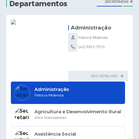
Departamentos
SECRETARIAS
Links
Agenda
Administração
SIC
Patricia Molenda
(42) 3912-7010
Notícias
Briefing de Ações, Divulgações e Eventos
Solicitação de Remoção: Instituições Escolares
VER DETALHES
Contato
>
Administração
Patricia Molenda
Telefones Úteis
>
Agricultura e Desenvolvimento Rural
Alice Staniszewski
>
Assistência Social