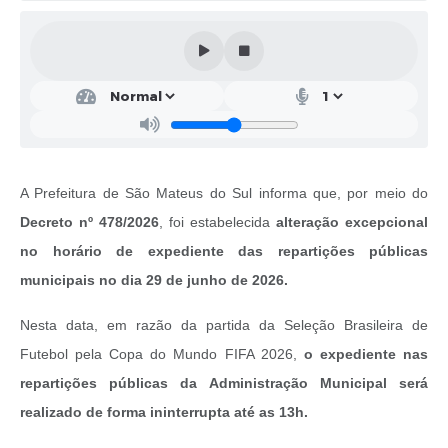
Solicitação de Remoção 2025/2026: Instituições Escolares
Chamamento Público para Artistas Locais
Projeto Nascente Viva
Agência do Trabalhador
Previdência Complementar
A Prefeitura de São Mateus do Sul informa que, por meio do
Decreto nº 478/2026
, foi estabelecida
alteração excepcional
Cadastro para Castração
no horário de expediente das repartições públicas
Telefones Prefeitura Municipal
municipais no dia 29 de junho de 2026.
Feriados Municipais
Nesta data, em razão da partida da Seleção Brasileira de
Imprensa
Futebol pela Copa do Mundo FIFA 2026,
o expediente nas
repartições públicas da Administração Municipal será
Telefones Postos de Saúde
realizado de forma ininterrupta até as 13h.
Plantão das Funerárias