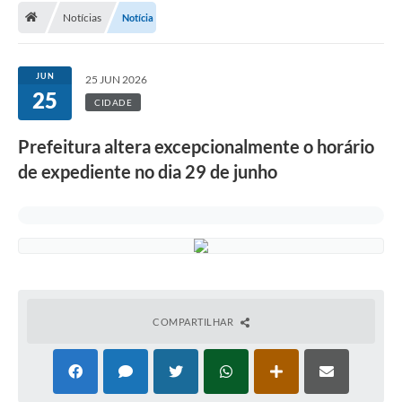
Notícias
Notícia
A Cidade
Transparência
JUN
25 JUN 2026
25
Secretarias
CIDADE
Turismo
Prefeitura altera excepcionalmente o horário
de expediente no dia 29 de junho
Ouvidoria
A Prefeitura
Editais
Legislação
Concursos
COMPARTILHAR
PSS Unificado 2025
PROGRAMA DE INCUBAÇÃO DA INCUBADORA DE STARTUPS
INOVA_SÃO MATEUS DO SUL