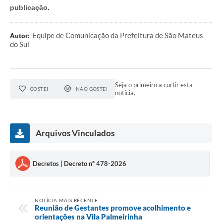
publicação.
Links
Equipe de Comunicação da Prefeitura de São Mateus
Autor:
Agenda
do Sul
SIC
Notícias
Seja o primeiro a curtir esta
GOSTEI
NÃO GOSTEI
notícia.
Briefing de Ações, Divulgações e Eventos
Solicitação de Remoção: Instituições Escolares
Arquivos Vinculados
Contato
Telefones Úteis
Decretos | Decreto nº 478-2026
NOTÍCIA MAIS RECENTE
Reunião de Gestantes promove acolhimento e
orientações na Vila Palmeirinha