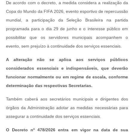
De acordo com o decreto, a medida considera a realização da
Recebimento de Recursos
Copa do Mundo da FIFA 2026, evento esportivo de repercussão
Serviço de Informação ao Cidadão
mundial, a participação da Seleção Brasileira na partida
Termos de Fomento
programada para o dia 29 de junho e o interesse público em
possibilitar que os servidores municipais acompanhem o
Galeria de Fotos
evento, sem prejuízo à continuidade dos serviços essenciais.
Audiências Públicas
A alteração não se aplica aos serviços públicos
Iluminação Pública
considerados essenciais e indispensáveis, que deverão
Arquivos para Download
funcionar normalmente ou em regime de escala, conforme
determinação das respectivas Secretarias.
Carta de Serviços
Galeria de Vídeos
Também caberá aos secretários municipais e dirigentes dos
órgãos da Administração adotar as medidas necessárias para
Projetos
assegurar a continuidade dos serviços essenciais.
Legislação
O Decreto nº 478/2026 entra em vigor na data de sua
Logo Prefeitura de São Mateus do Sul