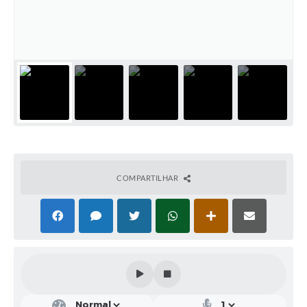
Solicitação de Remoção 2025/2026: Instituições Escolares
Chamamento Público para Artistas Locais
Projeto Nascente Viva
Agência do Trabalhador
Previdência Complementar
Cadastro para Castração
COMPARTILHAR
Telefones Prefeitura Municipal
Feriados Municipais
Imprensa
Telefones Postos de Saúde
Plantão das Funerárias