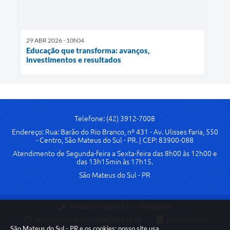
29 ABR 2026 - 10h04
Educação que transforma: avanços,
investimentos e resultados
Telefone: (42) 3912-7008
Endereço: Rua: Barão do Rio Branco, nº 431 - Av. Ulisses Faria, 550
- Centro, São Mateus do Sul - PR. | CEP: 83900-088
Atendimento de Segunda-feira a Sexta-feira das 8h00 às 12h00 e
das 13h15min às 17h15.
São Mateus do Sul - PR
Versão do Sistema:
3.5.3 - 19/06/2026
Portal atualizado em:
06/08/2026 16:12
Dados Abertos
São Mateus do Sul - PR e os cookies: nosso site usa