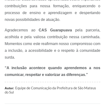
contribuições para nossa formação, enriquecendo o
Links
processo de ensino e aprendizagem e despertando
Agenda
novas possibilidades de atuação.
SIC
Agradecemos ao
CAS Guarapuava
pela parceria,
Notícias
acolhida e pela valiosa contribuição nessa caminhada.
Momentos como este reafirmam nosso compromisso com
Briefing de Ações, Divulgações e Eventos
a inclusão, a acessibilidade e o respeito à comunidade
Solicitação de Remoção: Instituições Escolares
surda.
Contato
“A inclusão acontece quando aprendemos a nos
Telefones Úteis
comunicar, respeitar e valorizar as diferenças.”
Equipe de Comunicação da Prefeitura de São Mateus
Autor:
do Sul