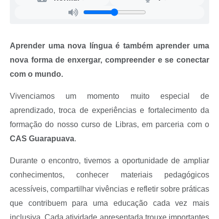
Recebimento de Recursos
Serviço de Informação ao Cidadão
Termos de Fomento
Aprender uma nova língua é também aprender uma
nova forma de enxergar, compreender e se conectar
Galeria de Fotos
com o mundo.
Audiências Públicas
Vivenciamos um momento muito especial de
Iluminação Pública
aprendizado, troca de experiências e fortalecimento da
Arquivos para Download
formação do nosso curso de Libras, em parceria com o
CAS Guarapuava
.
Carta de Serviços
Galeria de Vídeos
Durante o encontro, tivemos a oportunidade de ampliar
conhecimentos, conhecer materiais pedagógicos
Projetos
acessíveis, compartilhar vivências e refletir sobre práticas
Legislação
que contribuem para uma educação cada vez mais
Logo Prefeitura de São Mateus do Sul
inclusiva. Cada atividade apresentada trouxe importantes