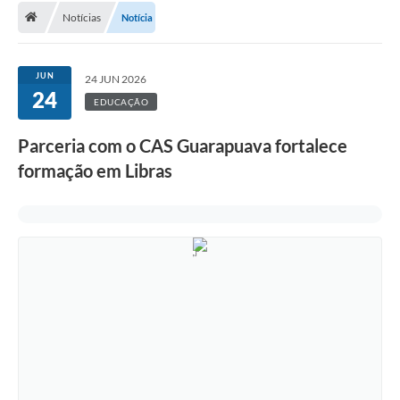
Notícias
Notícia
A Cidade
Transparência
JUN
24 JUN 2026
24
Secretarias
EDUCAÇÃO
Turismo
Parceria com o CAS Guarapuava fortalece
formação em Libras
Ouvidoria
A Prefeitura
Editais
Legislação
Concursos
PSS Unificado 2025
PROGRAMA DE INCUBAÇÃO DA INCUBADORA DE STARTUPS
INOVA_SÃO MATEUS DO SUL