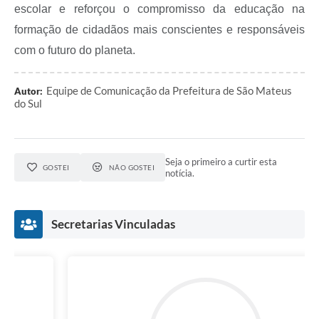
escolar e reforçou o compromisso da educação na
Links
formação de cidadãos mais conscientes e responsáveis
com o futuro do planeta.
Agenda
SIC
Equipe de Comunicação da Prefeitura de São Mateus
Autor:
do Sul
Notícias
Briefing de Ações, Divulgações e Eventos
Seja o primeiro a curtir esta
Solicitação de Remoção: Instituições Escolares
GOSTEI
NÃO GOSTEI
notícia.
Contato
Telefones Úteis
Secretarias Vinculadas