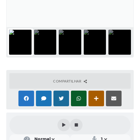
Solicitação de Remoção 2025/2026: Instituições Escolares
Chamamento Público para Artistas Locais
Projeto Nascente Viva
Agência do Trabalhador
Previdência Complementar
Cadastro para Castração
COMPARTILHAR
Telefones Prefeitura Municipal
Feriados Municipais
Imprensa
Telefones Postos de Saúde
Plantão das Funerárias