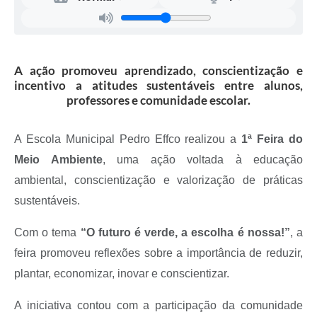
Recebimento de Recursos
Serviço de Informação ao Cidadão
Termos de Fomento
A ação promoveu aprendizado, conscientização e
incentivo a atitudes sustentáveis entre alunos,
Galeria de Fotos
professores e comunidade escolar.
Audiências Públicas
A Escola Municipal Pedro Effco realizou a
1ª Feira do
Iluminação Pública
Meio Ambiente
, uma ação voltada à educação
Arquivos para Download
ambiental, conscientização e valorização de práticas
sustentáveis.
Carta de Serviços
Galeria de Vídeos
Com o tema
“O futuro é verde, a escolha é nossa!”
, a
feira promoveu reflexões sobre a importância de reduzir,
Projetos
plantar, economizar, inovar e conscientizar.
Legislação
A iniciativa contou com a participação da comunidade
Logo Prefeitura de São Mateus do Sul