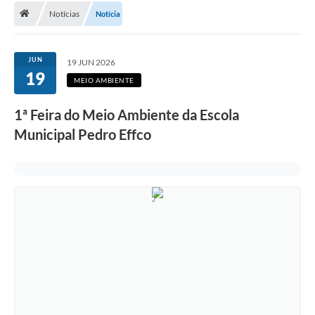
Notícias
Notícia
A Cidade
Transparência
JUN
19 JUN 2026
19
Secretarias
MEIO AMBIENTE
Turismo
1ª Feira do Meio Ambiente da Escola
Municipal Pedro Effco
Ouvidoria
A Prefeitura
Editais
Legislação
Concursos
PSS Unificado 2025
PROGRAMA DE INCUBAÇÃO DA INCUBADORA DE STARTUPS
INOVA_SÃO MATEUS DO SUL