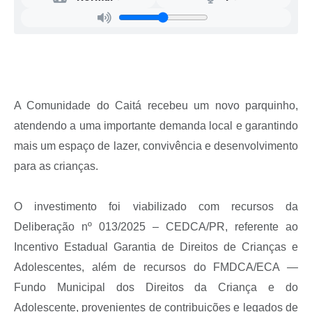
Recebimento de Recursos
Serviço de Informação ao Cidadão
Termos de Fomento
Galeria de Fotos
A Comunidade do Caitá recebeu um novo parquinho,
Audiências Públicas
atendendo a uma importante demanda local e garantindo
mais um espaço de lazer, convivência e desenvolvimento
Iluminação Pública
para as crianças.
Arquivos para Download
Carta de Serviços
O investimento foi viabilizado com recursos da
Deliberação nº 013/2025 – CEDCA/PR, referente ao
Galeria de Vídeos
Incentivo Estadual Garantia de Direitos de Crianças e
Projetos
Adolescentes, além de recursos do FMDCA/ECA —
Legislação
Fundo Municipal dos Direitos da Criança e do
Adolescente, provenientes de contribuições e legados de
Logo Prefeitura de São Mateus do Sul