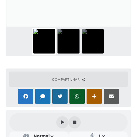
Solicitação de Remoção 2025/2026: Instituições Escolares
Chamamento Público para Artistas Locais
Projeto Nascente Viva
Agência do Trabalhador
Previdência Complementar
Cadastro para Castração
COMPARTILHAR
Telefones Prefeitura Municipal
Feriados Municipais
Imprensa
Telefones Postos de Saúde
Plantão das Funerárias