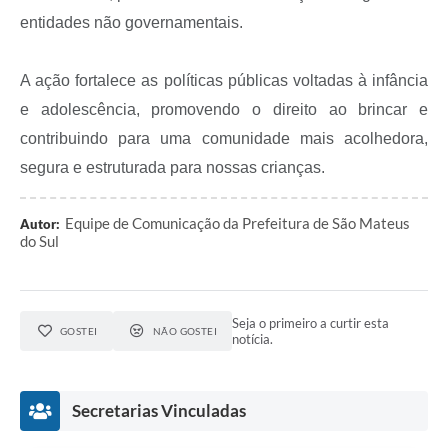
entidades não governamentais.
Links
Agenda
A ação fortalece as políticas públicas voltadas à infância
e adolescência, promovendo o direito ao brincar e
SIC
contribuindo para uma comunidade mais acolhedora,
Notícias
segura e estruturada para nossas crianças.
Briefing de Ações, Divulgações e Eventos
Equipe de Comunicação da Prefeitura de São Mateus
Autor:
Solicitação de Remoção: Instituições Escolares
do Sul
Contato
Telefones Úteis
Seja o primeiro a curtir esta
GOSTEI
NÃO GOSTEI
notícia.
Secretarias Vinculadas