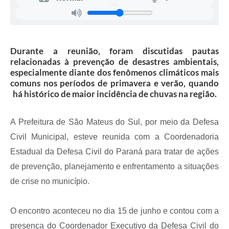
Recebimento de Recursos
Serviço de Informação ao Cidadão
Termos de Fomento
Durante a reunião, foram discutidas pautas
relacionadas à prevenção de desastres ambientais,
Galeria de Fotos
especialmente diante dos fenômenos climáticos mais
comuns nos períodos de primavera e verão, quando
Audiências Públicas
há histórico de maior incidência de chuvas na região.
Iluminação Pública
A Prefeitura de São Mateus do Sul, por meio da Defesa
Arquivos para Download
Civil Municipal, esteve reunida com a Coordenadoria
Carta de Serviços
Estadual da Defesa Civil do Paraná para tratar de ações
de prevenção, planejamento e enfrentamento a situações
Galeria de Vídeos
de crise no município.
Projetos
Legislação
O encontro aconteceu no dia 15 de junho e contou com a
presença do Coordenador Executivo da Defesa Civil do
Logo Prefeitura de São Mateus do Sul