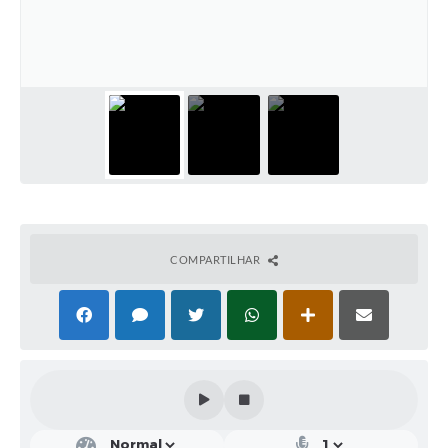
Solicitação de Remoção 2025/2026: Instituições Escolares
Chamamento Público para Artistas Locais
Projeto Nascente Viva
Agência do Trabalhador
Previdência Complementar
Cadastro para Castração
COMPARTILHAR
Telefones Prefeitura Municipal
Feriados Municipais
Imprensa
Telefones Postos de Saúde
Plantão das Funerárias