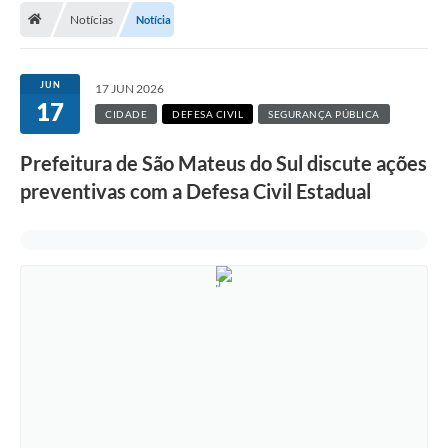
Notícias
Notícia
A Cidade
Transparência
JUN
17 JUN 2026
17
Secretarias
CIDADE
DEFESA CIVIL
SEGURANÇA PÚBLICA
Turismo
Prefeitura de São Mateus do Sul discute ações
preventivas com a Defesa Civil Estadual
Ouvidoria
A Prefeitura
Editais
Legislação
Concursos
PSS Unificado 2025
PROGRAMA DE INCUBAÇÃO DA INCUBADORA DE STARTUPS
INOVA_SÃO MATEUS DO SUL