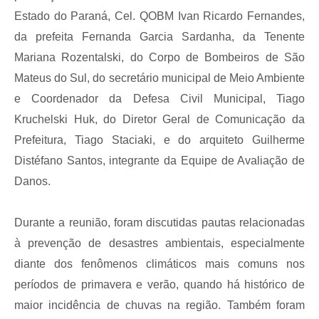
Estado do Paraná, Cel. QOBM Ivan Ricardo Fernandes,
Links
da prefeita Fernanda Garcia Sardanha, da Tenente
Agenda
Mariana Rozentalski, do Corpo de Bombeiros de São
Mateus do Sul, do secretário municipal de Meio Ambiente
SIC
e Coordenador da Defesa Civil Municipal, Tiago
Notícias
Kruchelski Huk, do Diretor Geral de Comunicação da
Briefing de Ações, Divulgações e Eventos
Prefeitura, Tiago Staciaki, e do arquiteto Guilherme
Distéfano Santos, integrante da Equipe de Avaliação de
Solicitação de Remoção: Instituições Escolares
Danos.
Contato
Telefones Úteis
Durante a reunião, foram discutidas pautas relacionadas
à prevenção de desastres ambientais, especialmente
diante dos fenômenos climáticos mais comuns nos
períodos de primavera e verão, quando há histórico de
maior incidência de chuvas na região. Também foram