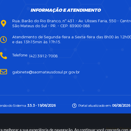
INFORMAÇÃO E ATENDIMENTO
Rua: Barão do Rio Branco, nº 431 - Av. Ulisses Faria, 550 - Centr
São Mateus do Sul - PR. - CEP: 83900-088
Atendimento de Segunda-feira a Sexta-feira das 8h00 às 12h0
e das 13h15min às 17h15.
Telefone:
(42) 3912-7008
gabinete@saomateusdosul.pr.gov.br
ersão do Sistema:
3.5.3 - 19/06/2026
Portal atualizado em:
06/08/2026 
right Instar - 2006-2026. Todos os direitos reservados -
Instar Tecn
para melhorar a sua experiência de navegação. Ao continuar você concorda com 