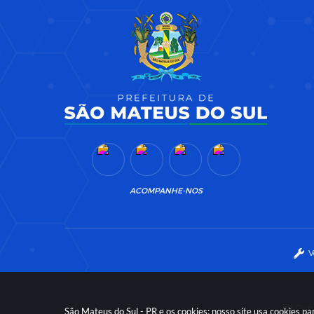
ACOMPANHE-NOS
V
© Copy
São Mateus do Sul - PR e os cookies: nosso site usa cookies 