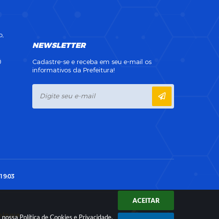
o,
NEWSLETTER
0
Cadastre-se e receba em seu e-mail os
informativos da Prefeitura!
19:03
ACEITAR
ologia
a nossa
Política de Cookies
e
Privacidade
.