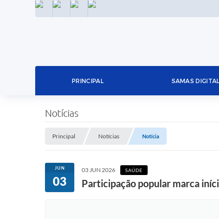
INSTAGRAM
FACEBOOK
LINKEDIN
TWITTER
PRINCIPAL
SAMAS DIGITA
Notícias
Principal
Notícias
Notícia
JUN
03 JUN 2026
SAÚDE
03
Participação popular marca iníc