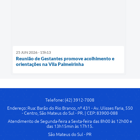
25 JUN 2026 - 15h13
Reunião de Gestantes promove acolhimento e
orientações na Vila Palmeirinha
Telefone: (42) 3912-7008
Endereço: Rua: Barão do Rio Branco, nº 431 - Av. Ulisses Faria, 550
- Centro, São Mateus do Sul - PR. | CEP: 83900-088
Atendimento de Segunda-feira a Sexta-feira das 8h00 às 12h00 e
das 13h15min às 17h15.
São Mateus do Sul - PR