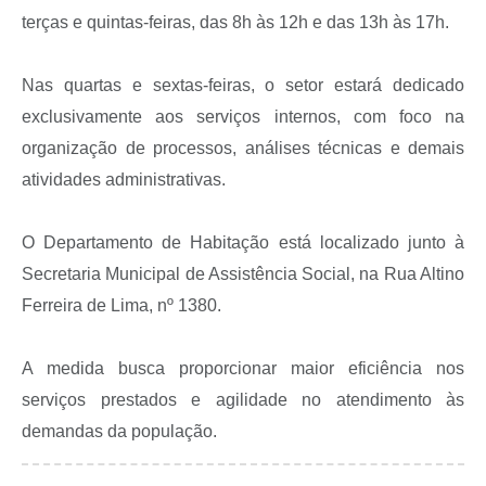
Recebimento de Recursos
terças e quintas-feiras, das 8h às 12h e das 13h às 17h.
Serviço de Informação ao Cidadão
Nas quartas e sextas-feiras, o setor estará dedicado
Termos de Fomento
exclusivamente aos serviços internos, com foco na
Galeria de Fotos
organização de processos, análises técnicas e demais
atividades administrativas.
Audiências Públicas
Iluminação Pública
O Departamento de Habitação está localizado junto à
Arquivos para Download
Secretaria Municipal de Assistência Social, na Rua Altino
Ferreira de Lima, nº 1380.
Carta de Serviços
Galeria de Vídeos
A medida busca proporcionar maior eficiência nos
Projetos
serviços prestados e agilidade no atendimento às
demandas da população.
Legislação
Logo Prefeitura de São Mateus do Sul