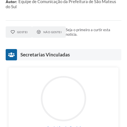
Equipe de Comunicação da Prefeitura de São Mateus
Autor:
do Sul
Links
Agenda
Seja o primeiro a curtir esta
SIC
GOSTEI
NÃO GOSTEI
notícia.
Notícias
Briefing de Ações, Divulgações e Eventos
Secretarias Vinculadas
Solicitação de Remoção: Instituições Escolares
Contato
Telefones Úteis