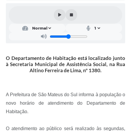
Solicitação de Remoção 2025/2026: Instituições Escolares
Chamamento Público para Artistas Locais
Projeto Nascente Viva
Agência do Trabalhador
Previdência Complementar
O Departamento de Habitação está localizado junto
à Secretaria Municipal de Assistência Social, na Rua
Cadastro para Castração
Altino Ferreira de Lima, nº 1380.
Telefones Prefeitura Municipal
Feriados Municipais
A Prefeitura de São Mateus do Sul informa à população o
Imprensa
novo horário de atendimento do Departamento de
Habitação.
Telefones Postos de Saúde
Plantão das Funerárias
O atendimento ao público será realizado às segundas,