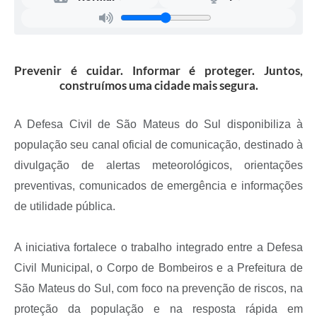
Recebimento de Recursos
Serviço de Informação ao Cidadão
Termos de Fomento
Prevenir é cuidar. Informar é proteger. Juntos,
construímos uma cidade mais segura.
Galeria de Fotos
Audiências Públicas
A Defesa Civil de São Mateus do Sul disponibiliza à
população seu canal oficial de comunicação, destinado à
Iluminação Pública
divulgação de alertas meteorológicos, orientações
Arquivos para Download
preventivas, comunicados de emergência e informações
Carta de Serviços
de utilidade pública.
Galeria de Vídeos
A iniciativa fortalece o trabalho integrado entre a Defesa
Projetos
Civil Municipal, o Corpo de Bombeiros e a Prefeitura de
Legislação
São Mateus do Sul, com foco na prevenção de riscos, na
proteção da população e na resposta rápida em
Logo Prefeitura de São Mateus do Sul