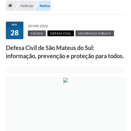
Notícias
Notícia
A Cidade
Transparência
MAI
28 MAI 2026
28
Secretarias
CIDADE
DEFESA CIVIL
SEGURANÇA PÚBLICA
Turismo
Defesa Civil de São Mateus do Sul:
informação, prevenção e proteção para todos.
Ouvidoria
A Prefeitura
Editais
Legislação
Concursos
PSS Unificado 2025
PROGRAMA DE INCUBAÇÃO DA INCUBADORA DE STARTUPS
INOVA_SÃO MATEUS DO SUL