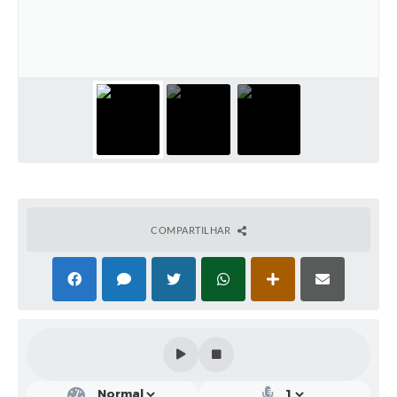
Solicitação de Remoção 2025/2026: Instituições Escolares
Chamamento Público para Artistas Locais
Projeto Nascente Viva
Agência do Trabalhador
Previdência Complementar
Cadastro para Castração
COMPARTILHAR
Telefones Prefeitura Municipal
Feriados Municipais
Imprensa
Telefones Postos de Saúde
Plantão das Funerárias