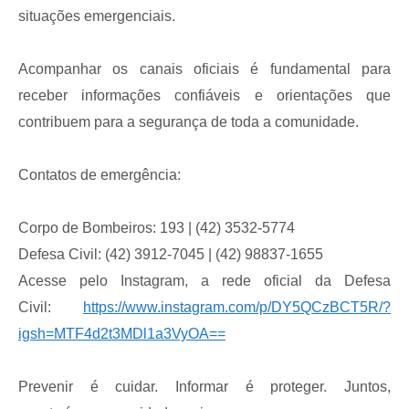
situações emergenciais.
Links
Agenda
Acompanhar os canais oficiais é fundamental para
receber informações confiáveis e orientações que
SIC
contribuem para a segurança de toda a comunidade.
Notícias
Briefing de Ações, Divulgações e Eventos
Contatos de emergência:
Solicitação de Remoção: Instituições Escolares
Corpo de Bombeiros: 193 | (42) 3532-5774
Contato
Defesa Civil: (42) 3912-7045 | (42) 98837-1655
Acesse pelo Instagram, a rede oficial da Defesa
Telefones Úteis
Civil:
https://www.instagram.com/p/DY5QCzBCT5R/?
igsh=MTF4d2t3MDl1a3VyOA==
Prevenir é cuidar. Informar é proteger. Juntos,