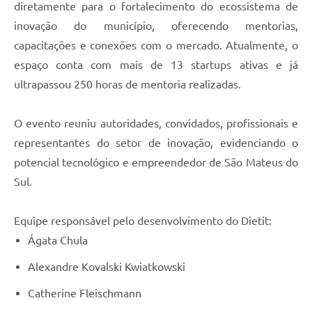
diretamente para o fortalecimento do ecossistema de
Links
inovação do município, oferecendo mentorias,
capacitações e conexões com o mercado. Atualmente, o
Agenda
espaço conta com mais de 13 startups ativas e já
SIC
ultrapassou 250 horas de mentoria realizadas.
Notícias
O evento reuniu autoridades, convidados, profissionais e
Briefing de Ações, Divulgações e Eventos
representantes do setor de inovação, evidenciando o
Solicitação de Remoção: Instituições Escolares
potencial tecnológico e empreendedor de São Mateus do
Sul.
Contato
Telefones Úteis
Equipe responsável pelo desenvolvimento do Dietit:
Ágata Chula
Alexandre Kovalski Kwiatkowski
Catherine Fleischmann