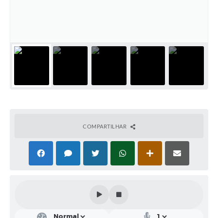
Solicitação de Remoção 2025/2026: Instituições Escolares
Chamamento Público para Artistas Locais
Projeto Nascente Viva
Agência do Trabalhador
Previdência Complementar
Cadastro para Castração
COMPARTILHAR
Telefones Prefeitura Municipal
Feriados Municipais
Imprensa
Telefones Postos de Saúde
Plantão das Funerárias