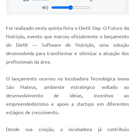
Recebimento de Recursos
Serviço de Informação ao Cidadão
Foi realizado nesta quinta-feira o Dietit Day: O Futuro da
Termos de Fomento
Nutrição, evento que marcou oficialmente o lançamento
Galeria de Fotos
do Dietit — Software de Nutrição, uma solução
Audiências Públicas
desenvolvida para transformar e otimizar a atuação dos
profissionais da área.
Iluminação Pública
Arquivos para Download
O lançamento ocorreu na Incubadora Tecnológica Inova
Carta de Serviços
São Mateus, ambiente estratégico voltado ao
desenvolvimento de ideias, incentivo ao
Galeria de Vídeos
empreendedorismo e apoio a startups em diferentes
Projetos
estágios de crescimento.
Legislação
Desde sua criação, a incubadora já contribuiu
Logo Prefeitura de São Mateus do Sul