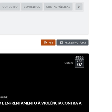
CONCURSO
CONSELHOS
CONTAS PÚBLICAS
CULTURA E TURISMO
D
RSS
RECEBA NOTÍCIAS
AGO
Ontem
07
SAÚDE
 E ENFRENTAMENTO À VIOLÊNCIA CONTRA A