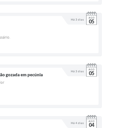
AGO
Há 3 dias
05
sário.
AGO
Há 3 dias
05
 não gozada em pecúnia
dor
AGO
Há 4 dias
04