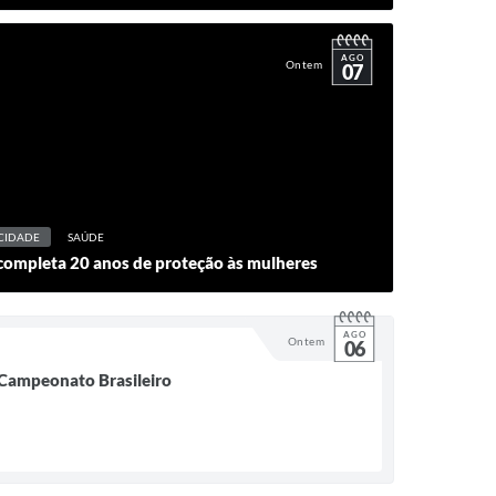
AGO
Ontem
07
CIDADE
SAÚDE
completa 20 anos de proteção às mulheres
AGO
Ontem
06
o Campeonato Brasileiro