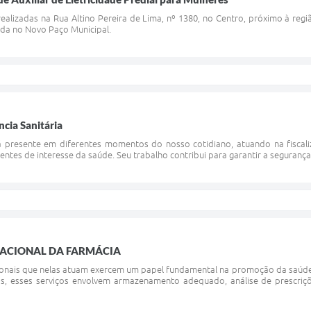
ealizadas na Rua Altino Pereira de Lima, nº 1380, no Centro, próximo à regi
zada no Novo Paço Municipal.
ncia Sanitária
stá presente em diferentes momentos do nosso cotidiano, atuando na fiscal
entes de interesse da saúde. Seu trabalho contribui para garantir a segurança
 NACIONAL DA FARMÁCIA
sionais que nelas atuam exercem um papel fundamental na promoção da saúde
, esses serviços envolvem armazenamento adequado, análise de prescriçõ