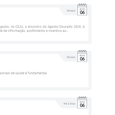
AGO
Ontem
06
e agosto, no CEJU, o encontro do Agosto Dourado 2026. A
e de informação, acolhimento e incentivo ao...
AGO
Ontem
06
sionais de saúde é fundamental.
AGO
Há 2 dias
06