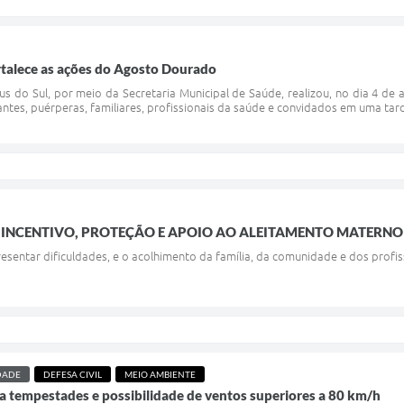
rtalece as ações do Agosto Dourado
us do Sul, por meio da Secretaria Municipal de Saúde, realizou, no dia 4 d
tes, puérperas, familiares, profissionais da saúde e convidados em uma tard
INCENTIVO, PROTEÇÃO E APOIO AO ALEITAMENTO MATERNO
entar dificuldades, e o acolhimento da família, da comunidade e dos profis
DADE
DEFESA CIVIL
MEIO AMBIENTE
ara tempestades e possibilidade de ventos superiores a 80 km/h