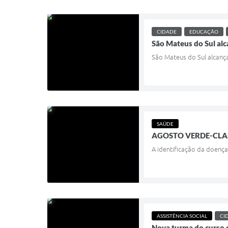
CIDADE
EDUCAÇÃO
São Mateus do Sul alc
São Mateus do Sul alcança
SAÚDE
AGOSTO VERDE-CLA
A identificação da doença
ASSISTÊNCIA SOCIAL
CI
Nova turma do curso d