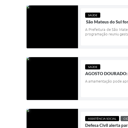
SAÚDE
São Mateus do Sul fo
A Prefeitura de São Mate
programação reuniu gestan
SAÚDE
AGOSTO DOURADO: 
A amamentação pode apres
ASSISTÊNCIA SOCIAL
CI
Defesa Civil alerta p