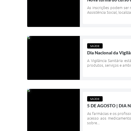
As inscrições podem ser r
Assistência Social, locali
SAÚDE
Dia Nacional da Vigilâ
A Vigilância Sanitária e
produtos, serviços e ambi
SAÚDE
5 DE AGOSTO | DIA
As farmácias e os profis
acesso aos medicamentos
sobre...