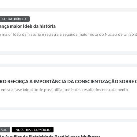
GESTÃO PÚBLICA
ança maior Ideb da história
 maior Ideb da história e registra a segunda maior nota do Núcleo de União d
RO REFORÇA A IMPORTÂNCIA DA CONSCIENTIZAÇÃO SOBRE 
 em sua fase inicial pode possibilitar melhores resultados no tratamento.
DADE
INDÚSTRIA E COMÉRCIO
e Auxiliar de Eletricidade Predial para Mulheres