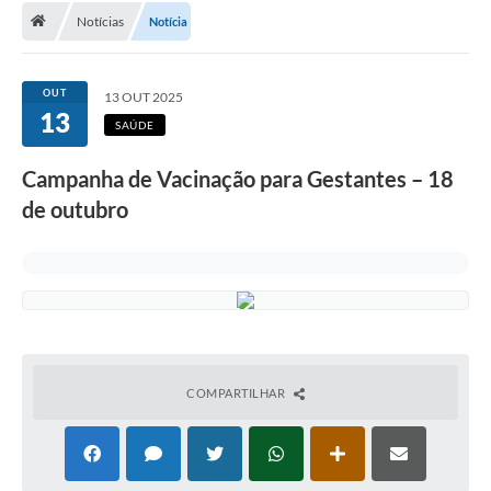
Notícias
Notícia
A Cidade
Transparência
OUT
13 OUT 2025
13
Secretarias
SAÚDE
Turismo
Campanha de Vacinação para Gestantes – 18
de outubro
Ouvidoria
A Prefeitura
Editais
Legislação
Concursos
COMPARTILHAR
PSS Unificado 2025
PROGRAMA DE INCUBAÇÃO DA INCUBADORA DE STARTUPS
INOVA_SÃO MATEUS DO SUL