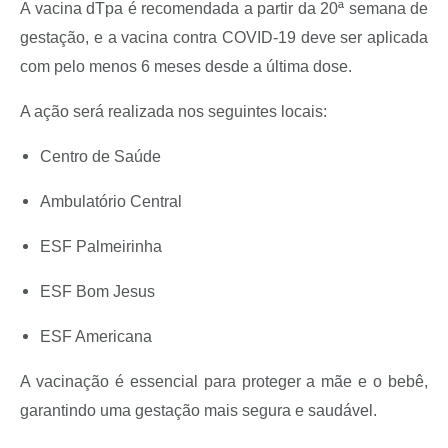
A vacina dTpa é recomendada a partir da 20ª semana de
Recebimento de Recursos
gestação, e a vacina contra COVID-19 deve ser aplicada
Serviço de Informação ao Cidadão
com pelo menos 6 meses desde a última dose.
Termos de Fomento
A ação será realizada nos seguintes locais:
Galeria de Fotos
Centro de Saúde
Audiências Públicas
Ambulatório Central
Iluminação Pública
ESF Palmeirinha
Arquivos para Download
Carta de Serviços
ESF Bom Jesus
Galeria de Vídeos
ESF Americana
Projetos
A vacinação é essencial para proteger a mãe e o bebê,
Legislação
garantindo uma gestação mais segura e saudável.
Logo Prefeitura de São Mateus do Sul