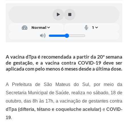
Solicitação de Remoção 2025/2026: Instituições Escolares
Chamamento Público para Artistas Locais
Projeto Nascente Viva
Agência do Trabalhador
Previdência Complementar
A vacina dTpa é recomendada a partir da 20ª semana
de gestação, e a vacina contra COVID-19 deve ser
Cadastro para Castração
aplicada com pelo menos 6 meses desde a última dose.
Telefones Prefeitura Municipal
A Prefeitura de São Mateus do Sul, por meio da
Feriados Municipais
Secretaria Municipal de Saúde, realiza no sábado, 18 de
Imprensa
outubro, das 8h às 17h, a vacinação de gestantes contra
dTpa (difteria, tétano e coqueluche acelular)
e
COVID-
Telefones Postos de Saúde
19
.
Plantão das Funerárias