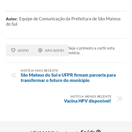
Links
Equipe de Comunicação da Prefeitura de São Mateus
Autor:
Agenda
do Sul
SIC
Notícias
Seja o primeiro a curtir esta
GOSTEI
NÃO GOSTEI
notícia.
Briefing de Ações, Divulgações e Eventos
Solicitação de Remoção: Instituições Escolares
NOTÍCIA MAIS RECENTE
São Mateus do Sul e UFPR firmam parceria para
Contato
transformar o futuro do município
Telefones Úteis
NOTÍCIA MENOS RECENTE
Vacina HPV disponível!