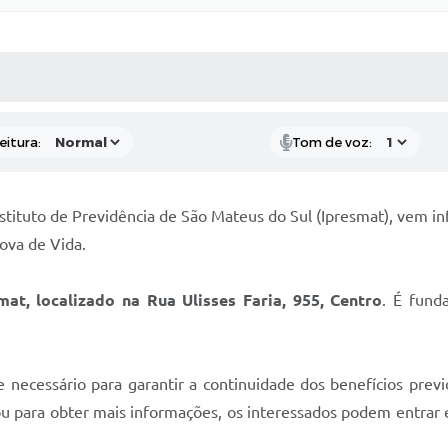
 MÍDIAS
RECEBA NOTÍCIAS
eitura:
Tom de voz:
stituto de Previdência de São Mateus do Sul (Ipresmat), vem i
rova de Vida.
at, localizado na Rua Ulisses Faria, 955, Centro
. É fund
 necessário para garantir a continuidade dos benefícios prev
ou para obter mais informações, os interessados podem entrar