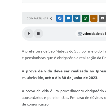
COMPARTILHAR
FACEBOOK
MESSENGER
TWITTER
WHATSAPP
OUTRAS
Velocidade de l
A prefeitura de São Mateus do Sul, por meio do In
e pensionistas que é obrigatória a realização da P
A
prova de vida deve ser realizada no Ipresm
estabelecido,
até o dia 30 de junho de 2023
.
A prova de vida é um procedimento obrigatório e
aposentados e pensionistas. Em caso de dúvidas 
de comunicação: