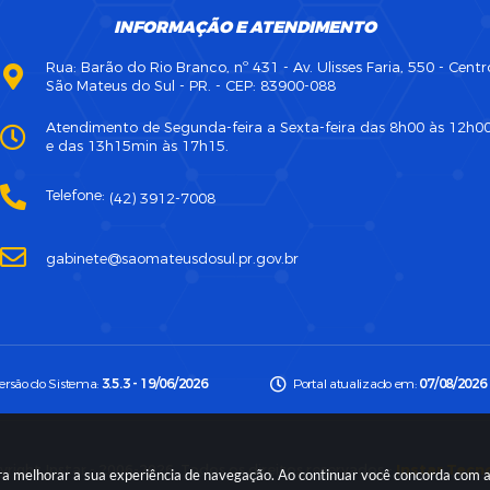
INFORMAÇÃO E ATENDIMENTO
Rua: Barão do Rio Branco, nº 431 - Av. Ulisses Faria, 550 - Centr
São Mateus do Sul - PR. - CEP: 83900-088
Atendimento de Segunda-feira a Sexta-feira das 8h00 às 12h0
e das 13h15min às 17h15.
Telefone:
(42) 3912-7008
gabinete@saomateusdosul.pr.gov.br
ersão do Sistema:
3.5.3 - 19/06/2026
Portal atualizado em:
07/08/2026 
right Instar - 2006-2026. Todos os direitos reservados -
Instar Tecn
para melhorar a sua experiência de navegação. Ao continuar você concorda com 