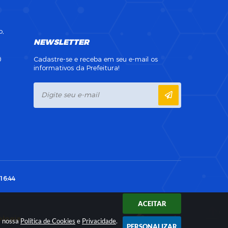
o,
NEWSLETTER
0
Cadastre-se e receba em seu e-mail os
informativos da Prefeitura!
16:44
ACEITAR
ologia
a nossa
Política de Cookies
e
Privacidade
.
PERSONALIZAR