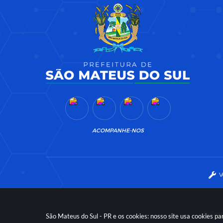
ACOMPANHE-NOS
V
© Copy
São Mateus do Sul - PR e os cookies: nosso site usa cookies 