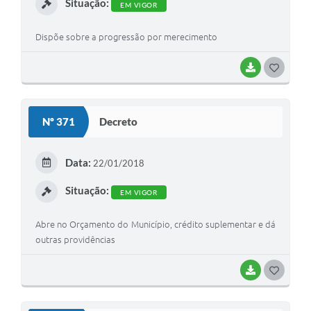
Situação:
EM VIGOR
Dispõe sobre a progressão por merecimento
BAIXAR
G
O
S
Nº 371
Decreto
T
E
Data:
22/01/2018
I
Situação:
EM VIGOR
Abre no Orçamento do Município, crédito suplementar e dá
outras providências
BAIXAR
G
O