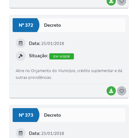
BAIXAR
G
O
S
Nº 372
Decreto
T
E
Data:
25/01/2018
I
Situação:
EM VIGOR
Abre no Orçamento do Município, crédito suplementar e dá
outras providências.
BAIXAR
G
O
S
Nº 373
Decreto
T
E
Data:
25/01/2018