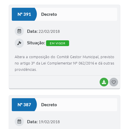
O
S
Nº 391
Decreto
T
E
Data:
22/02/2018
I
Situação:
EM VIGOR
Altera a composição do Comitê Gestor Municipal, previsto
no artigo 3º da Lei Complementar Nº 062/2016 e dá outras
providências.
BAIXAR
G
O
S
Nº 387
Decreto
T
E
Data:
19/02/2018
I