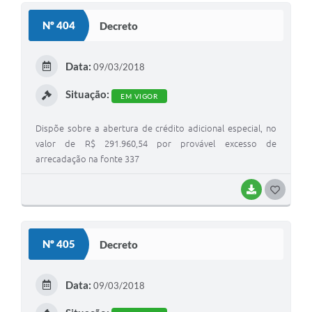
Solicitação de Remoção 2025/2026: Instituições Escolares
Nº 404
Decreto
Chamamento Público para Artistas Locais
Data:
09/03/2018
Projeto Nascente Viva
Situação:
EM VIGOR
Agência do Trabalhador
Dispõe sobre a abertura de crédito adicional especial, no
Previdência Complementar
valor de R$ 291.960,54 por provável excesso de
Cadastro para Castração
arrecadação na fonte 337
Telefones Prefeitura Municipal
BAIXAR
G
O
Feriados Municipais
S
Imprensa
Nº 405
Decreto
T
Telefones Postos de Saúde
E
Data:
09/03/2018
Plantão das Funerárias
I