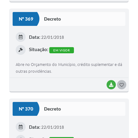
O
S
Nº 369
Decreto
T
E
Data:
22/01/2018
I
Situação:
EM VIGOR
Abre no Orçamento do Município, crédito suplementar e dá
outras providências.
BAIXAR
G
O
S
Nº 370
Decreto
T
E
Data:
22/01/2018
I