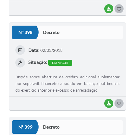
BAIXAR
G
O
S
Nº 398
Decreto
T
E
Data:
02/03/2018
I
Situação:
EM VIGOR
Dispõe sobre abertura de crédito adicional suplementar
por superávit financeiro apurado em balanço patrimonial
do exercício anterior e excesso de arrecadação
BAIXAR
G
O
S
Nº 399
Decreto
T