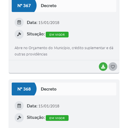
S
Nº 367
Decreto
T
E
Data:
15/01/2018
I
Situação:
EM VIGOR
Abre no Orçamento do Município, crédito suplementar e dá
outras providências
BAIXAR
G
O
S
Nº 368
Decreto
T
E
Data:
15/01/2018
I
Situação:
EM VIGOR