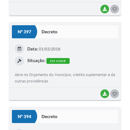
BAIXAR
G
O
S
Nº 397
Decreto
T
E
Data:
01/03/2018
I
Situação:
EM VIGOR
Abre no Orçamento do Município, crédito suplementar e dá
outras providências.
BAIXAR
G
O
S
Nº 394
Decreto
T
E