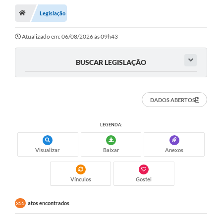
Legislação
A Cidade
Transparência
Atualizado em: 06/08/2026 às 09h43
Secretarias
BUSCAR LEGISLAÇÃO
Turismo
Ouvidoria
DADOS ABERTOS
A Prefeitura
LEGENDA:
Editais
Visualizar
Baixar
Anexos
Legislação
Concursos
Vínculos
Gostei
PSS Unificado 2025
atos encontrados
355
PROGRAMA DE INCUBAÇÃO DA INCUBADORA DE STARTUPS
INOVA_SÃO MATEUS DO SUL