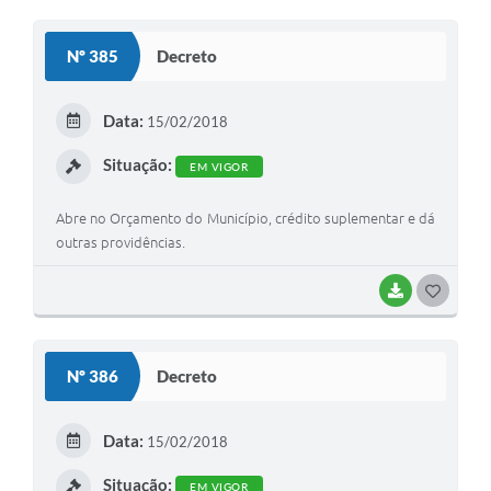
O
S
Nº 385
Decreto
T
E
Data:
15/02/2018
I
Situação:
EM VIGOR
Abre no Orçamento do Município, crédito suplementar e dá
outras providências.
BAIXAR
G
O
S
Nº 386
Decreto
T
E
Data:
15/02/2018
I
Situação:
EM VIGOR