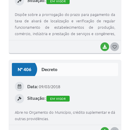
Situação:
EM VIGOR
Recebimento de Recursos
Dispõe sobre a prorrogação do prazo para pagamento da
Serviço de Informação ao Cidadão
taxa de alvará de localização e verificação de regular
Termos de Fomento
funcionamento de estabelecimentos de produção,
comércio, indústria e prestação de serviços e congêneres,
Galeria de Fotos
prevista no § 9º art. 223 da Lei Complementar 008/2004
BAIXAR
G
Audiências Públicas
O
Iluminação Pública
S
Nº 406
Decreto
Arquivos para Download
T
E
Carta de Serviços
Data:
09/03/2018
I
Galeria de Vídeos
Situação:
EM VIGOR
Projetos
Abre no Orçamento do Município, crédito suplementar e dá
Legislação
outras providências.
Logo Prefeitura de São Mateus do Sul