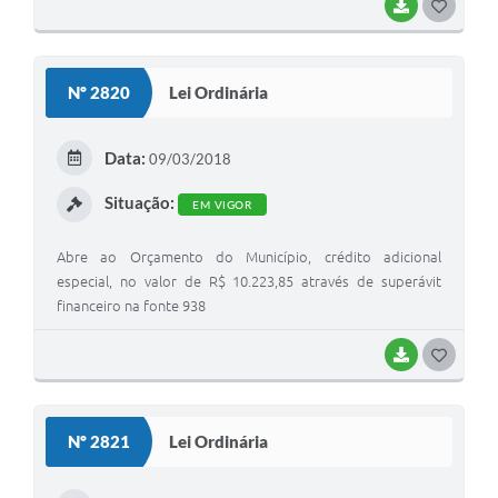
BAIXAR
G
Links
O
S
Agenda
Nº 2820
Lei Ordinária
T
SIC
E
Data:
09/03/2018
Notícias
I
Situação:
EM VIGOR
Briefing de Ações, Divulgações e Eventos
Solicitação de Remoção: Instituições Escolares
Abre ao Orçamento do Município, crédito adicional
especial, no valor de R$ 10.223,85 através de superávit
Contato
financeiro na fonte 938
Telefones Úteis
BAIXAR
G
O
S
Nº 2821
Lei Ordinária
T
E