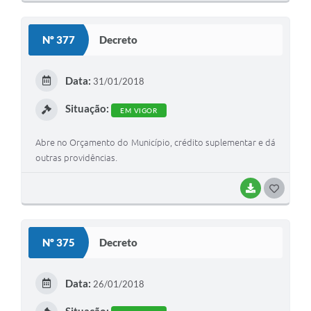
O
S
Nº 377
Decreto
T
E
Data:
31/01/2018
I
Situação:
EM VIGOR
Abre no Orçamento do Município, crédito suplementar e dá
outras providências.
BAIXAR
G
O
S
Nº 375
Decreto
T
E
Data:
26/01/2018
I