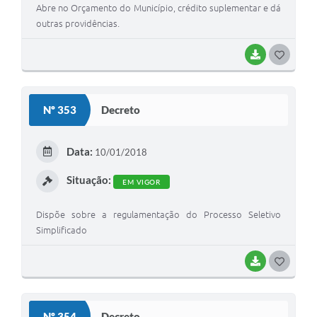
Abre no Orçamento do Município, crédito suplementar e dá
outras providências.
BAIXAR
G
O
S
Nº 353
Decreto
T
E
Data:
10/01/2018
I
Situação:
EM VIGOR
Dispõe sobre a regulamentação do Processo Seletivo
Simplificado
BAIXAR
G
O
S
Nº 354
Decreto