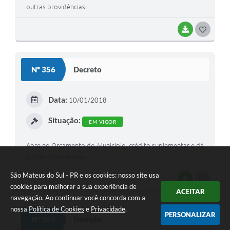
outras providências.
BAIXAR
G
O
S
Nº 356
Decreto
T
E
Data:
10/01/2018
I
Situação:
EM VIGOR
Abre no Orçamento do Município, crédito suplementar e dá
outras providências.
São Mateus do Sul - PR e os cookies: nosso site usa
BAIXAR
G
cookies para melhorar a sua experiência de
ACEITAR
O
navegação. Ao continuar você concorda com a
nossa
Política de Cookies
e
Privacidade
.
S
PERSONALIZAR
Nº 357
Decreto
T