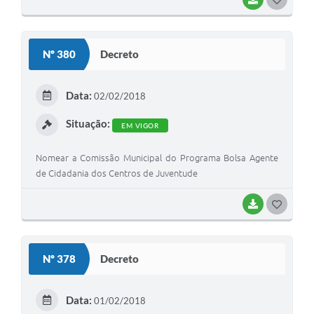
O
S
Nº 380
Decreto
T
E
Data:
02/02/2018
I
Situação:
EM VIGOR
Nomear a Comissão Municipal do Programa Bolsa Agente
de Cidadania dos Centros de Juventude
BAIXAR
G
O
S
Nº 378
Decreto
T
E
Data:
01/02/2018
I