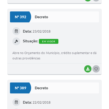
O
S
Nº 392
Decreto
T
E
Data:
23/02/2018
I
Situação:
EM VIGOR
Abre no Orçamento do Município, crédito suplementar e dá
outras providências
BAIXAR
G
O
S
Nº 389
Decreto
T
E
Data:
22/02/2018
I