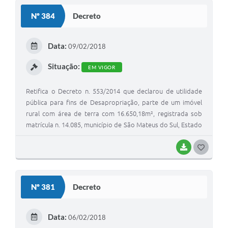
S
Nº 384
Decreto
T
E
Data:
09/02/2018
I
Situação:
EM VIGOR
Retifica o Decreto n. 553/2014 que declarou de utilidade
pública para fins de Desapropriação, parte de um imóvel
rural com área de terra com 16.650,18m², registrada sob
matrícula n. 14.085, município de São Mateus do Sul, Estado
do Paraná.
BAIXAR
G
O
S
Nº 381
Decreto
T
E
Data:
06/02/2018
I