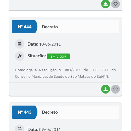
BAIXAR
G
O
S
Nº 444
Decreto
T
E
Data:
10/06/2011
I
Situação:
EM VIGOR
Homologa a Resolução nº 003/2011, de 31.05.2011, do
Conselho Municipal de Saúde de São Mateus do Sul/PR.
BAIXAR
G
O
S
Nº 443
Decreto
T
E
Data:
09/06/2011