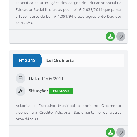
Especifica as atribuições dos cargos de Educador Social I e
Educador Social II, criados pela Lei nº 2.038/2011 que passa
a fazer parte da Lei nº 1.091/94 e alterações e do Decreto
Nº 186/96.
BAIXAR
G
O
S
Nº 2043
Lei Ordinária
T
E
Data:
14/06/2011
I
Situação:
EM VIGOR
Autoriza o Executivo Municipal a abrir no Orçamento
vigente, um Crédito Adicional Suplementar e dá outras
providências.
BAIXAR
G