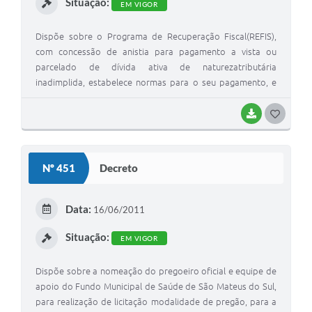
Situação:
EM VIGOR
Dispõe sobre o Programa de Recuperação Fiscal(REFIS),
com concessão de anistia para pagamento a vista ou
parcelado de dívida ativa de naturezatributária
inadimplida, estabelece normas para o seu pagamento, e
dá outras providências.
BAIXAR
G
O
S
Nº 451
Decreto
T
E
Data:
16/06/2011
I
Situação:
EM VIGOR
Dispõe sobre a nomeação do pregoeiro oficial e equipe de
apoio do Fundo Municipal de Saúde de São Mateus do Sul,
para realização de licitação modalidade de pregão, para a