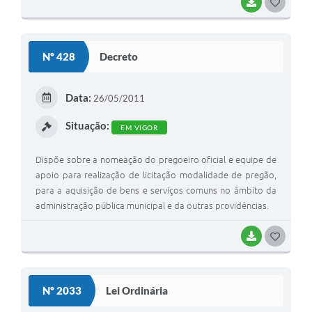
BAIXAR
G
O
S
Nº 428
Decreto
T
E
Data:
26/05/2011
I
Situação:
EM VIGOR
Dispõe sobre a nomeação do pregoeiro oficial e equipe de
apoio para realização de licitação modalidade de pregão,
para a aquisição de bens e serviços comuns no âmbito da
administração pública municipal e da outras providências.
BAIXAR
G
O
S
Nº 2033
Lei Ordinária
T