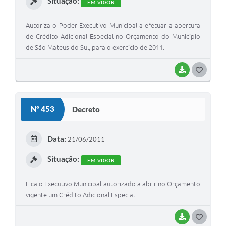
Situação:
EM VIGOR
Recebimento de Recursos
Autoriza o Poder Executivo Municipal a efetuar a abertura
Serviço de Informação ao Cidadão
de Crédito Adicional Especial no Orçamento do Município
Termos de Fomento
de São Mateus do Sul, para o exercício de 2011.
Galeria de Fotos
BAIXAR
G
Audiências Públicas
O
S
Iluminação Pública
Nº 453
Decreto
T
Arquivos para Download
E
Data:
21/06/2011
Carta de Serviços
I
Situação:
EM VIGOR
Galeria de Vídeos
Projetos
Fica o Executivo Municipal autorizado a abrir no Orçamento
vigente um Crédito Adicional Especial.
Legislação
BAIXAR
G
Logo Prefeitura de São Mateus do Sul