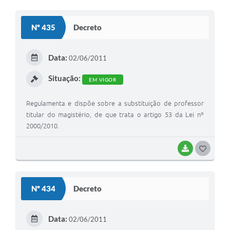
O
S
Nº 435
Decreto
T
E
Data:
02/06/2011
I
Situação:
EM VIGOR
Regulamenta e dispõe sobre a substituição de professor
titular do magistério, de que trata o artigo 53 da Lei nº
2000/2010.
BAIXAR
G
O
S
Nº 434
Decreto
T
E
Data:
02/06/2011
I