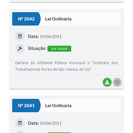
O
S
Nº 2042
Lei Ordinária
T
E
Data:
14/06/2011
I
Situação:
EM VIGOR
Declara de Utilidade Pública Municipal o "Sindicato dos
Trabalhadores Rurais de São Mateus do Sul".
BAIXAR
G
O
S
Nº 2041
Lei Ordinária
T
E
Data:
14/06/2011
I