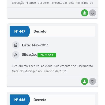
Execução Financeira a serem executadas pelo Município de
São Mateus do Sul, para o exercício de 2012, e dá outras
providências.
BAIXAR
G
O
S
Nº 447
Decreto
T
E
Data:
14/06/2011
I
Situação:
EM VIGOR
Fica aberto Crédito Adicional Suplementar no Orçamento
Geral do Município no Exercício de 2.011.
BAIXAR
G
O
S
Nº 446
Decreto
T