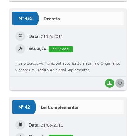
O
Links
S
Nº 452
Decreto
Agenda
T
E
SIC
Data:
21/06/2011
I
Notícias
Situação:
EM VIGOR
Briefing de Ações, Divulgações e Eventos
Fica o Executivo Municipal autorizado a abrir no Orçamento
Solicitação de Remoção: Instituições Escolares
vigente um Crédito Adicional Suplementar.
Contato
BAIXAR
G
Telefones Úteis
O
S
Nº 42
Lei Complementar
T
E
Data:
21/06/2011
I