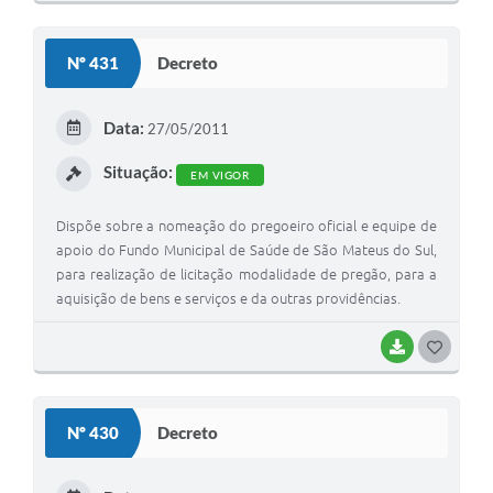
O
S
Nº 431
Decreto
T
E
Data:
27/05/2011
I
Situação:
EM VIGOR
Dispõe sobre a nomeação do pregoeiro oficial e equipe de
apoio do Fundo Municipal de Saúde de São Mateus do Sul,
para realização de licitação modalidade de pregão, para a
aquisição de bens e serviços e da outras providências.
BAIXAR
G
O
S
Nº 430
Decreto
T
E