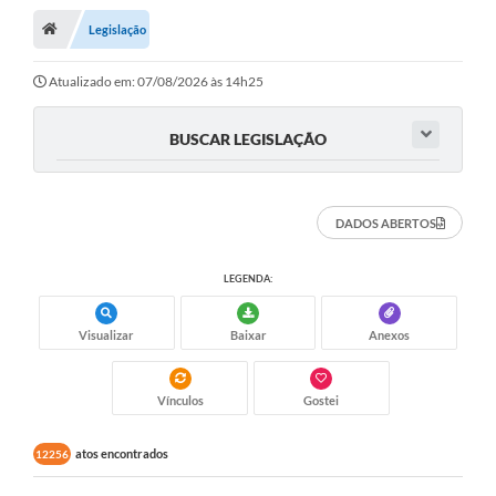
Legislação
A Cidade
Transparência
Atualizado em: 07/08/2026 às 14h25
Secretarias
BUSCAR LEGISLAÇÃO
Turismo
Ouvidoria
DADOS ABERTOS
A Prefeitura
LEGENDA:
Editais
Visualizar
Baixar
Anexos
Legislação
Concursos
Vínculos
Gostei
PSS Unificado 2025
atos encontrados
12256
PROGRAMA DE INCUBAÇÃO DA INCUBADORA DE STARTUPS
INOVA_SÃO MATEUS DO SUL