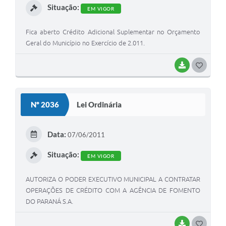
Situação:
EM VIGOR
Fica aberto Crédito Adicional Suplementar no Orçamento
Geral do Município no Exercício de 2.011.
BAIXAR
G
O
S
Nº 2036
Lei Ordinária
T
E
Data:
07/06/2011
I
Situação:
EM VIGOR
AUTORIZA O PODER EXECUTIVO MUNICIPAL A CONTRATAR
OPERAÇÕES DE CRÉDITO COM A AGÊNCIA DE FOMENTO
DO PARANÁ S.A.
BAIXAR
G