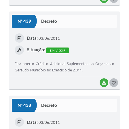
O
S
Nº 439
Decreto
T
E
Data:
03/06/2011
I
Situação:
EM VIGOR
Fica aberto Crédito Adicional Suplementar no Orçamento
Geral do Município no Exercício de 2.011.
BAIXAR
G
O
S
Nº 438
Decreto
T
E
Data:
03/06/2011
I