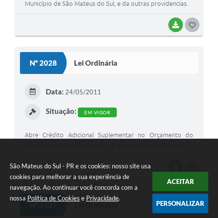
Município de São Mateus do Sul, e da outras providencias.
BAIXAR
G
O
S
Nº 2028
Lei Ordinária
T
E
Data:
24/05/2011
I
Situação:
EM VIGOR
Abre Crédito Adicional Suplementar no Orçamento do
Município de São Mateus do Sul, e da outras providencias.
São Mateus do Sul - PR e os cookies: nosso site usa
BAIXAR
G
cookies para melhorar a sua experiência de
ACEITAR
O
navegação. Ao continuar você concorda com a
S
nossa
Política de Cookies
e
Privacidade
.
PERSONALIZAR
Nº 2027
Lei Ordinária
T