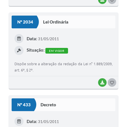
O
S
Nº 2034
Lei Ordinária
T
E
Data:
31/05/2011
I
Situação:
EM VIGOR
Dispõe sobre a alteração da redação da Lei n° 1.889/2009,
art. 6º, § 2º.
BAIXAR
G
O
S
Nº 433
Decreto
T
E
Data:
31/05/2011
I