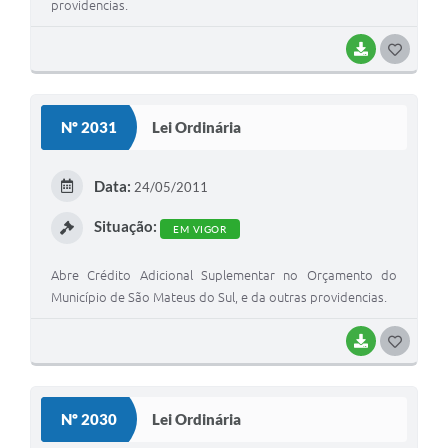
providencias.
BAIXAR
G
O
S
Nº 2031
Lei Ordinária
T
E
Data:
24/05/2011
I
Situação:
EM VIGOR
Abre Crédito Adicional Suplementar no Orçamento do
Município de São Mateus do Sul, e da outras providencias.
BAIXAR
G
O
S
Nº 2030
Lei Ordinária
T