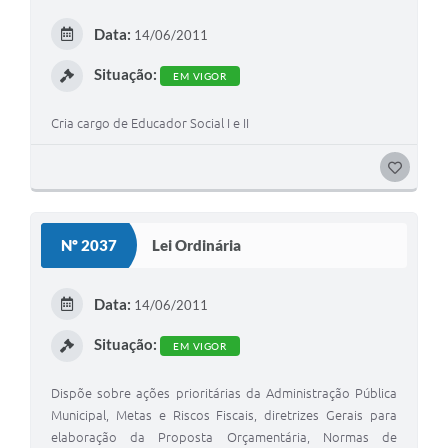
E
Data:
14/06/2011
I
Situação:
EM VIGOR
Cria cargo de Educador Social I e II
G
O
S
Nº 2037
Lei Ordinária
T
E
Data:
14/06/2011
I
Situação:
EM VIGOR
Dispõe sobre ações prioritárias da Administração Pública
Municipal, Metas e Riscos Fiscais, diretrizes Gerais para
elaboração da Proposta Orçamentária, Normas de