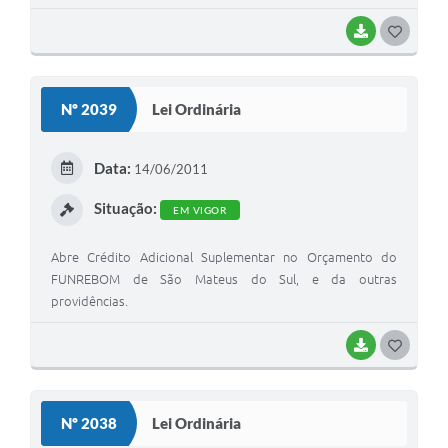
BAIXAR
G
O
S
Nº 2039
Lei Ordinária
T
E
Data:
14/06/2011
I
Situação:
EM VIGOR
Abre Crédito Adicional Suplementar no Orçamento do
FUNREBOM de São Mateus do Sul, e da outras
providências.
BAIXAR
G
O
S
Nº 2038
Lei Ordinária
T