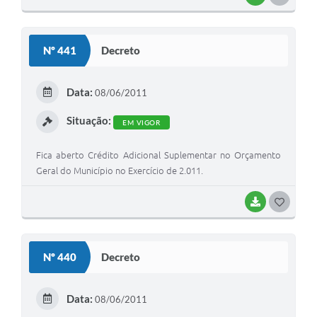
O
S
Nº 441
Decreto
T
E
Data:
08/06/2011
I
Situação:
EM VIGOR
Fica aberto Crédito Adicional Suplementar no Orçamento
Geral do Município no Exercício de 2.011.
BAIXAR
G
O
S
Nº 440
Decreto
T
E
Data:
08/06/2011
I