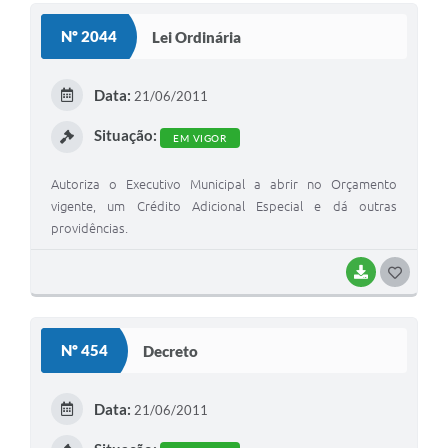
Solicitação de Remoção 2025/2026: Instituições Escolares
Nº 2044
Lei Ordinária
Chamamento Público para Artistas Locais
Data:
21/06/2011
Projeto Nascente Viva
Situação:
EM VIGOR
Agência do Trabalhador
Autoriza o Executivo Municipal a abrir no Orçamento
Previdência Complementar
vigente, um Crédito Adicional Especial e dá outras
Cadastro para Castração
providências.
Telefones Prefeitura Municipal
BAIXAR
G
O
Feriados Municipais
S
Imprensa
Nº 454
Decreto
T
Telefones Postos de Saúde
E
Data:
21/06/2011
Plantão das Funerárias
I