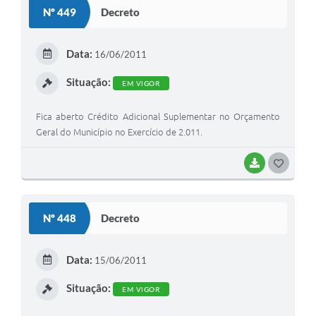
S
Nº 449
Decreto
T
E
Data:
16/06/2011
I
Situação:
EM VIGOR
Fica aberto Crédito Adicional Suplementar no Orçamento
Geral do Município no Exercício de 2.011.
BAIXAR
G
O
S
Nº 448
Decreto
T
E
Data:
15/06/2011
I
Situação:
EM VIGOR