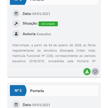
T
E
Data:
04/01/2021
I
Situação:
EM VIGOR
Autoria:
Executivo
Interromper, a partir de 04 de janeiro de 2020, as férias
regulamentares da servidora Elisangela Griten Vidal,
Matrícula Funcional Nº 2330, correspondente ao período
aquisitivo 2018/2019, concedidas pela Portaria Nº
414/2020, alterada pela Portaria nº 465/2020, restando 13
(treze) dias de férias remanescentes.
BAIXAR
G
O
S
Nº 5
Portaria
T
E
Data:
04/01/2021