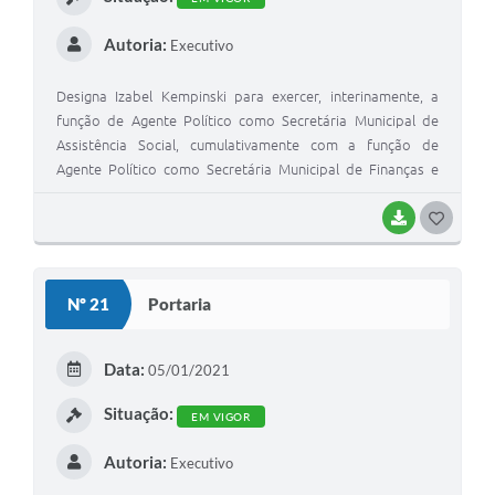
Links
Autoria:
Executivo
Agenda
Designa Izabel Kempinski para exercer, interinamente, a
função de Agente Político como Secretária Municipal de
SIC
Assistência Social, cumulativamente com a função de
Notícias
Agente Político como Secretária Municipal de Finanças e
Secretária Municipal de Administração.
Briefing de Ações, Divulgações e Eventos
BAIXAR
G
Solicitação de Remoção: Instituições Escolares
O
S
Contato
Nº 21
Portaria
T
Telefones Úteis
E
Data:
05/01/2021
I
Situação:
EM VIGOR
Autoria:
Executivo