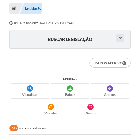
Legislação
A Cidade
Transparência
Atualizado em: 06/08/2026 às 09h43
Secretarias
BUSCAR LEGISLAÇÃO
Turismo
Ouvidoria
DADOS ABERTOS
A Prefeitura
LEGENDA:
Editais
Visualizar
Baixar
Anexos
Legislação
Concursos
Vínculos
Gostei
PSS Unificado 2025
atos encontrados
1024
PROGRAMA DE INCUBAÇÃO DA INCUBADORA DE STARTUPS
INOVA_SÃO MATEUS DO SUL