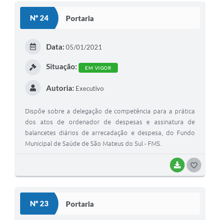
Solicitação de Remoção 2025/2026: Instituições Escolares
Nº 24
Portaria
Chamamento Público para Artistas Locais
Data:
05/01/2021
Projeto Nascente Viva
Situação:
EM VIGOR
Agência do Trabalhador
Autoria:
Executivo
Previdência Complementar
Dispõe sobre a delegação de competência para a prática
Cadastro para Castração
dos atos de ordenador de despesas e assinatura de
Telefones Prefeitura Municipal
balancetes diários de arrecadação e despesa, do Fundo
Municipal de Saúde de São Mateus do Sul - FMS.
Feriados Municipais
BAIXAR
G
Imprensa
O
Telefones Postos de Saúde
S
Nº 23
Portaria
Plantão das Funerárias
T