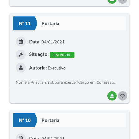
O
S
Nº 11
Portaria
T
E
Data:
04/01/2021
I
Situação:
EM VIGOR
Autoria:
Executivo
Nomeia Priscila Ernst para exercer Cargo em Comissão.
BAIXAR
G
O
S
Nº 10
Portaria
T
E
Data:
04/01/2021