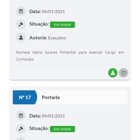
E
Data:
04/01/2021
I
Situação:
EM VIGOR
Autoria:
Executivo
Nomeia Idenir Soares Pimentel para exercer Cargo em
Comissão.
BAIXAR
G
O
S
Nº 17
Portaria
T
E
Data:
04/01/2021
I
Situação:
EM VIGOR