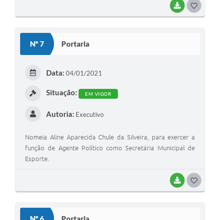
BAIXAR
G
O
S
Nº 7
Portaria
T
E
Data:
04/01/2021
I
Situação:
EM VIGOR
Autoria:
Executivo
Nomeia Aline Aparecida Chule da Silveira, para exercer a
função de Agente Político como Secretária Municipal de
Esporte.
BAIXAR
G
O
S
Nº 6
Portaria