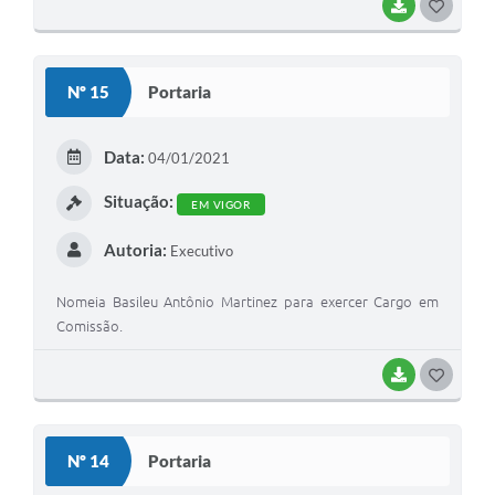
BAIXAR
G
O
S
Nº 15
Portaria
T
E
Data:
04/01/2021
I
Situação:
EM VIGOR
Autoria:
Executivo
Nomeia Basileu Antônio Martinez para exercer Cargo em
Comissão.
BAIXAR
G
O
S
Nº 14
Portaria
T