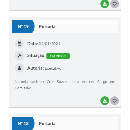
BAIXAR
G
O
S
Nº 19
Portaria
T
E
Data:
04/01/2021
I
Situação:
EM VIGOR
Autoria:
Executivo
Nomeia Jackson Cruz Soares para exercer Cargo em
Comissão.
BAIXAR
G
O
S
Nº 18
Portaria
T