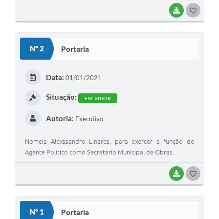
BAIXAR
G
O
S
Nº 2
Portaria
T
E
Data:
01/01/2021
I
Situação:
EM VIGOR
Autoria:
Executivo
Nomeia Alexssandro Linares, para exercer a função de
Agente Político como Secretário Municipal de Obras.
BAIXAR
G
O
S
Nº 1
Portaria