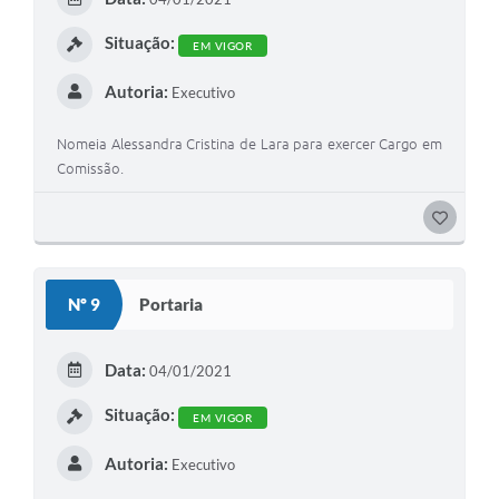
I
Situação:
EM VIGOR
Autoria:
Executivo
Nomeia Alessandra Cristina de Lara para exercer Cargo em
Comissão.
G
O
S
Nº 9
Portaria
T
E
Data:
04/01/2021
I
Situação:
EM VIGOR
Autoria:
Executivo