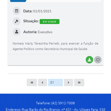
T
E
Data:
01/01/2021
I
Situação:
EM VIGOR
Autoria:
Executivo
Nomeia Marly Terezinha Perrelli, para exercer a função de
Agente Político como Secretária Municipal de Saúde.
BAIXAR
G
O
S
T
E
I
Telefone: (42) 3912-7008
Endereço: Rua: Barão do Rio Branco, nº 431 - Av. Ulisses Faria, 550