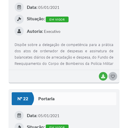
Recebimento de Recursos
E
Data:
05/01/2021
I
Serviço de Informação ao Cidadão
Situação:
EM VIGOR
Termos de Fomento
Autoria:
Executivo
Galeria de Fotos
Dispõe sobre a delegação de competência para a prática
Audiências Públicas
dos atos de ordenador de despesas e assinatura de
balancetes diários de arrecadação e despesa, do Fundo de
Iluminação Pública
Reequipamento do Corpo de Bombeiros da Polícia Militar
do Estado do Paraná – FUNREBOM.
Arquivos para Download
BAIXAR
G
Carta de Serviços
O
Galeria de Vídeos
S
Nº 22
Portaria
T
Projetos
E
Data:
Legislação
05/01/2021
I
Situação:
Logo Prefeitura de São Mateus do Sul
EM VIGOR