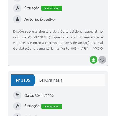
I
Situação:
EM VIGOR
Autoria:
Executivo
Dispõe sobre a abertura de crédito adicional especial, no
valor de R$ 58.620,80 (cinquenta e oito mil seiscentos e
vinte reais e oitenta centavos) através de anulação parcial
de dotação orçamentária na fonte 003 - AFM - APOIO
FINANCEIRO AOS MUNICIPIOS.
BAIXAR
G
O
S
Nº 3135
Lei Ordinária
T
E
Data:
30/11/2022
I
Situação:
EM VIGOR