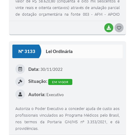
valor de R$ 58.620,80 (cinquenta e oito mil seiscentos e
vinte reais e oitenta centavos) através de anulação parcial
de dotação orçamentária na fonte 003 - AFM - APOIO
FINANCEIRO AOS MUNICIPIOS
BAIXAR
G
O
S
Nº 3133
Lei Ordinária
T
E
Data:
30/11/2022
I
Situação:
EM VIGOR
Autoria:
Executivo
Autoriza o Poder Executivo a conceder ajuda de custo aos
profissionais vinculados ao Programa Médicos pelo Brasil,
nos termos da Portaria GM/MS nº 3.353/2021, e dá
providências.