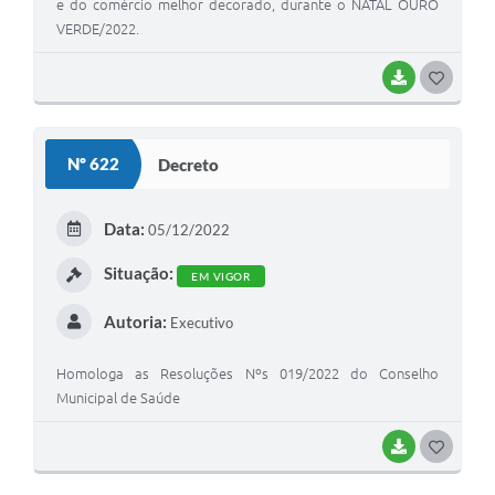
e do comércio melhor decorado, durante o NATAL OURO
VERDE/2022.
BAIXAR
G
O
S
Nº 622
Decreto
T
E
Data:
05/12/2022
I
Situação:
EM VIGOR
Autoria:
Executivo
Homologa as Resoluções Nºs 019/2022 do Conselho
Municipal de Saúde
BAIXAR
G
O