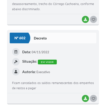
desassoreamento, trecho do Córrego Cachoeira, conforme
abaixo discriminado.
BAIXAR
G
O
S
Nº 602
Decreto
T
E
Data:
04/11/2022
I
Situação:
EM VIGOR
Autoria:
Executivo
Ficam cancelados os saldos remanescentes dos empenhos
de restos a pagar
BAIXAR
G
O