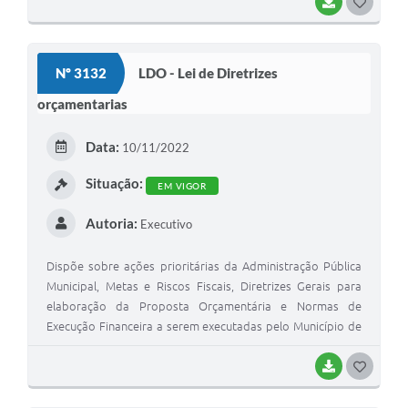
BAIXAR
G
O
S
Nº 3132
LDO - Lei de Diretrizes
T
orçamentarias
E
I
Data:
10/11/2022
Situação:
EM VIGOR
Autoria:
Executivo
Dispõe sobre ações prioritárias da Administração Pública
Municipal, Metas e Riscos Fiscais, Diretrizes Gerais para
elaboração da Proposta Orçamentária e Normas de
Execução Financeira a serem executadas pelo Município de
São Mateus do Sul, para o exercício de 2023, e dá outras
providências.
BAIXAR
G
O