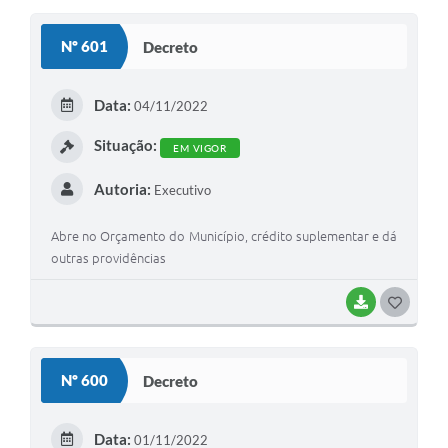
S
Nº 601
Decreto
T
E
Data:
04/11/2022
I
Situação:
EM VIGOR
Autoria:
Executivo
Abre no Orçamento do Município, crédito suplementar e dá
outras providências
BAIXAR
G
O
S
Nº 600
Decreto
T
E
Data:
01/11/2022