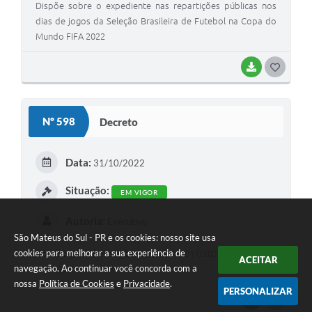
Dispõe sobre o expediente nas repartições públicas nos
dias de jogos da Seleção Brasileira de Futebol na Copa do
Mundo FIFA 2022
BAIXAR
G
O
S
Nº 598
Decreto
T
E
Data:
31/10/2022
I
Situação:
EM VIGOR
Autoria:
Executivo
São Mateus do Sul - PR e os cookies: nosso site usa
cookies para melhorar a sua experiência de
Homologa as Resoluções Nºs 016 e 017/2022 do Conselho
ACEITAR
navegação. Ao continuar você concorda com a
Municipal de Saúde.
nossa
Política de Cookies
e
Privacidade
.
PERSONALIZAR
BAIXAR
G