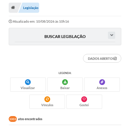
Legislação
A Cidade
Transparência
Atualizado em: 10/08/2026 às 10h16
Secretarias
BUSCAR LEGISLAÇÃO
Turismo
Ouvidoria
DADOS ABERTOS
A Prefeitura
LEGENDA:
Editais
Visualizar
Baixar
Anexos
Legislação
Concursos
Vínculos
Gostei
PSS Unificado 2025
atos encontrados
1003
PROGRAMA DE INCUBAÇÃO DA INCUBADORA DE STARTUPS
INOVA_SÃO MATEUS DO SUL