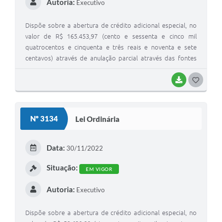
Autoria:
Executivo
Dispõe sobre a abertura de crédito adicional especial, no
valor de R$ 165.453,97 (cento e sessenta e cinco mil
quatrocentos e cinquenta e três reais e noventa e sete
centavos) através de anulação parcial através das fontes
000 – Recursos Livres e 103 – 5% Educação.
BAIXAR
G
O
S
Nº 3134
Lei Ordinária
T
E
Data:
30/11/2022
I
Situação:
EM VIGOR
Autoria:
Executivo
Dispõe sobre a abertura de crédito adicional especial, no