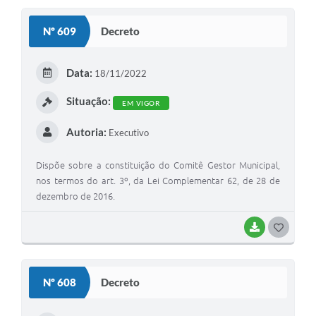
S
Nº 609
Decreto
T
E
Data:
18/11/2022
I
Situação:
EM VIGOR
Autoria:
Executivo
Dispõe sobre a constituição do Comitê Gestor Municipal,
nos termos do art. 3º, da Lei Complementar 62, de 28 de
dezembro de 2016.
BAIXAR
G
O
S
Nº 608
Decreto
T
E