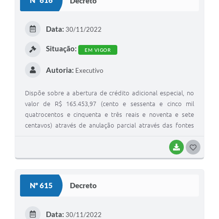
Nº 616
Decreto
T
E
Data:
30/11/2022
I
Situação:
EM VIGOR
Autoria:
Executivo
Dispõe sobre a abertura de crédito adicional especial, no
valor de R$ 165.453,97 (cento e sessenta e cinco mil
quatrocentos e cinquenta e três reais e noventa e sete
centavos) através de anulação parcial através das fontes
000 – Recursos Livres e 103 – 5% Educação.
BAIXAR
G
O
S
Nº 615
Decreto
T
E
Data:
30/11/2022