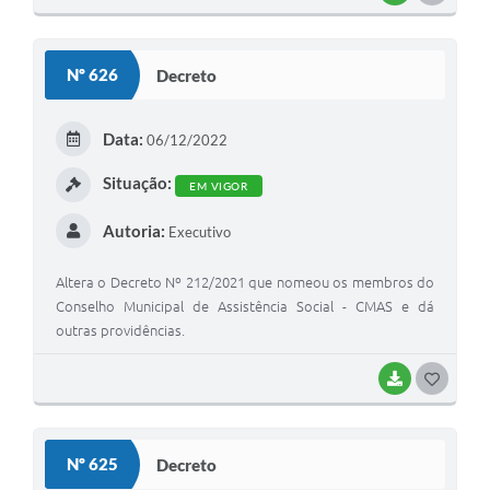
O
S
Nº 626
Decreto
T
E
Data:
06/12/2022
I
Situação:
EM VIGOR
Autoria:
Executivo
Altera o Decreto Nº 212/2021 que nomeou os membros do
Conselho Municipal de Assistência Social - CMAS e dá
outras providências.
BAIXAR
G
O
S
Nº 625
Decreto
T