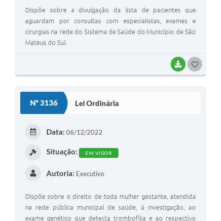
Dispõe sobre a divulgação da lista de pacientes que
Links
aguardam por consultas com especialistas, exames e
cirurgias na rede do Sistema de Saúde do Município de São
Agenda
Mateus do Sul.
SIC
BAIXAR
G
Notícias
O
Briefing de Ações, Divulgações e Eventos
S
Nº 3136
Lei Ordinária
T
Solicitação de Remoção: Instituições Escolares
E
Data:
Contato
06/12/2022
I
Situação:
Telefones Úteis
EM VIGOR
Autoria:
Executivo
Dispõe sobre o direito de toda mulher gestante, atendida
na rede pública municipal de saúde, à investigação, ao
exame genético que detecta trombofilia e ao respectivo