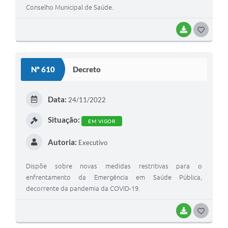
Conselho Municipal de Saúde.
BAIXAR
G
O
S
Nº 610
Decreto
T
E
Data:
24/11/2022
I
Situação:
EM VIGOR
Autoria:
Executivo
Dispõe sobre novas medidas restritivas para o
enfrentamento da Emergência em Saúde Pública,
decorrente da pandemia da COVID-19.
BAIXAR
G
O