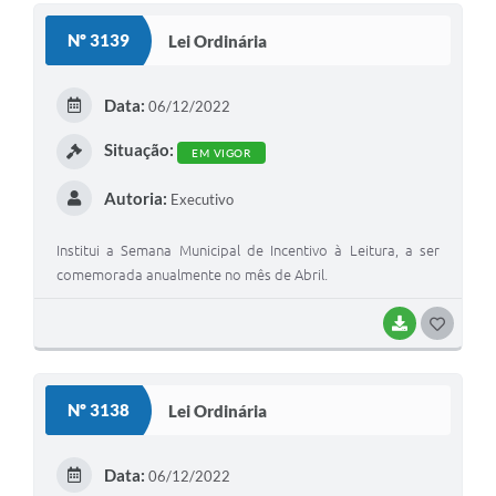
Solicitação de Remoção 2025/2026: Instituições Escolares
Nº 3139
Lei Ordinária
Chamamento Público para Artistas Locais
Data:
06/12/2022
Projeto Nascente Viva
Situação:
EM VIGOR
Agência do Trabalhador
Autoria:
Executivo
Previdência Complementar
Institui a Semana Municipal de Incentivo à Leitura, a ser
Cadastro para Castração
comemorada anualmente no mês de Abril.
Telefones Prefeitura Municipal
BAIXAR
G
Feriados Municipais
O
Imprensa
S
Nº 3138
Lei Ordinária
Telefones Postos de Saúde
T
E
Plantão das Funerárias
Data:
06/12/2022
I