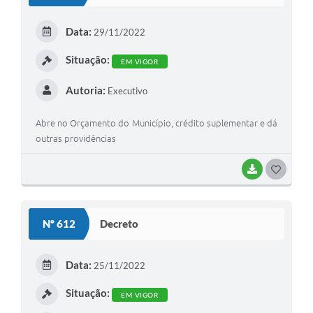
T
E
Data:
29/11/2022
I
Situação:
EM VIGOR
Autoria:
Executivo
Abre no Orçamento do Município, crédito suplementar e dá
outras providências
BAIXAR
G
O
S
Nº 612
Decreto
T
E
Data:
25/11/2022
I
Situação:
EM VIGOR