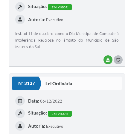
Recebimento de Recursos
Situação:
EM VIGOR
Serviço de Informação ao Cidadão
Autoria:
Executivo
Termos de Fomento
Institui 11 de outubro como o Dia Municipal de Combate à
Galeria de Fotos
Intolerância Religiosa no âmbito do Município de São
Mateus do Sul.
Audiências Públicas
BAIXAR
G
Iluminação Pública
O
Arquivos para Download
S
Nº 3137
Lei Ordinária
Carta de Serviços
T
Galeria de Vídeos
E
Data:
06/12/2022
I
Projetos
Situação:
EM VIGOR
Legislação
Autoria:
Executivo
Logo Prefeitura de São Mateus do Sul