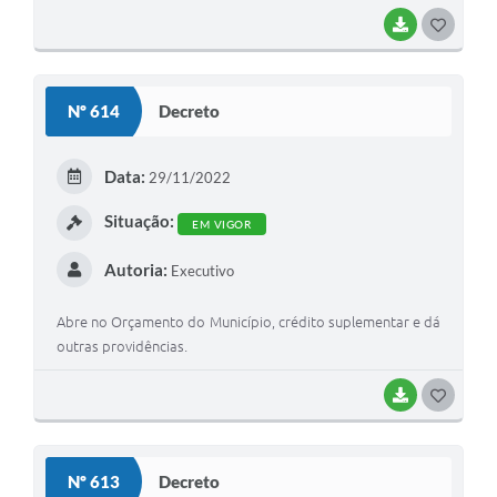
BAIXAR
G
O
S
Nº 614
Decreto
T
E
Data:
29/11/2022
I
Situação:
EM VIGOR
Autoria:
Executivo
Abre no Orçamento do Município, crédito suplementar e dá
outras providências.
BAIXAR
G
O
S
Nº 613
Decreto