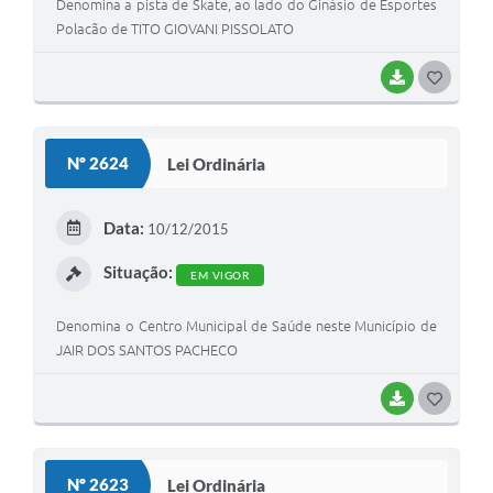
Denomina a pista de Skate, ao lado do Ginásio de Esportes
Polacão de TITO GIOVANI PISSOLATO
BAIXAR
G
O
S
Nº 2624
Lei Ordinária
T
E
Data:
10/12/2015
I
Situação:
EM VIGOR
Denomina o Centro Municipal de Saúde neste Município de
JAIR DOS SANTOS PACHECO
BAIXAR
G
O
S
Nº 2623
Lei Ordinária