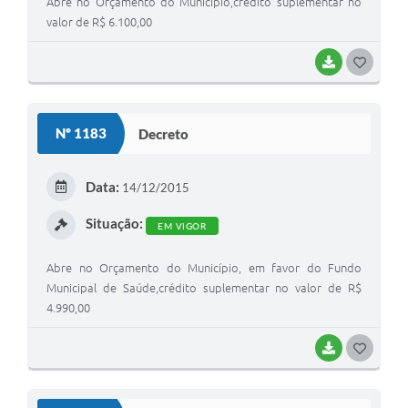
Abre no Orçamento do Município,crédito suplementar no
valor de R$ 6.100,00
BAIXAR
G
O
S
Nº 1183
Decreto
T
E
Data:
14/12/2015
I
Situação:
EM VIGOR
Abre no Orçamento do Município, em favor do Fundo
Municipal de Saúde,crédito suplementar no valor de R$
4.990,00
BAIXAR
G
O
S