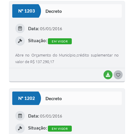
Solicitação de Remoção 2025/2026: Instituições Escolares
Nº 1203
Decreto
Chamamento Público para Artistas Locais
Data:
05/01/2016
Projeto Nascente Viva
Situação:
EM VIGOR
Agência do Trabalhador
Abre no Orçamento do Município,crédito suplementar no
Previdência Complementar
valor de R$ 137.290,17
Cadastro para Castração
BAIXAR
G
Telefones Prefeitura Municipal
O
Feriados Municipais
S
Nº 1202
Decreto
Imprensa
T
E
Telefones Postos de Saúde
Data:
05/01/2016
I
Plantão das Funerárias
Situação:
EM VIGOR