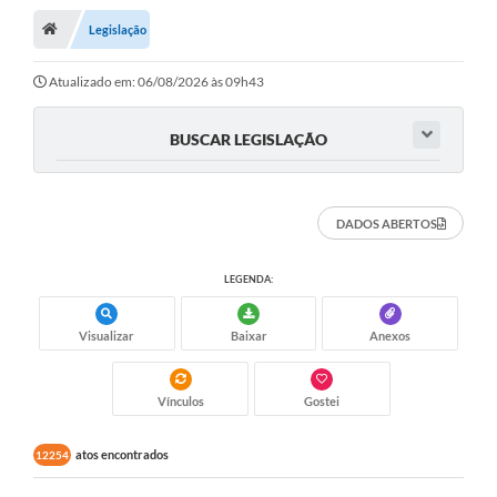
Legislação
A Cidade
Transparência
Atualizado em: 06/08/2026 às 09h43
Secretarias
BUSCAR LEGISLAÇÃO
Turismo
Ouvidoria
DADOS ABERTOS
A Prefeitura
LEGENDA:
Editais
Visualizar
Baixar
Anexos
Legislação
Concursos
Vínculos
Gostei
PSS Unificado 2025
atos encontrados
12254
PROGRAMA DE INCUBAÇÃO DA INCUBADORA DE STARTUPS
INOVA_SÃO MATEUS DO SUL