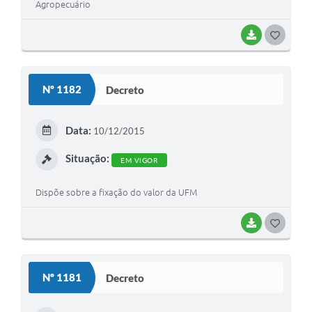
Agropecuário
BAIXAR
G
O
S
Nº 1182
Decreto
T
E
Data:
10/12/2015
I
Situação:
EM VIGOR
Dispõe sobre a fixação do valor da UFM
BAIXAR
G
O
S
Nº 1181
Decreto
T
E