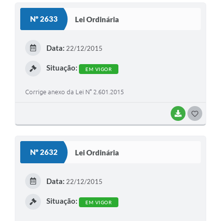
S
Links
Nº 2633
Lei Ordinária
T
Agenda
E
Data:
22/12/2015
SIC
I
Situação:
EM VIGOR
Notícias
Corrige anexo da Lei N° 2.601.2015
Briefing de Ações, Divulgações e Eventos
Solicitação de Remoção: Instituições Escolares
BAIXAR
G
O
Contato
S
Telefones Úteis
Nº 2632
Lei Ordinária
T
E
Data:
22/12/2015
I
Situação:
EM VIGOR