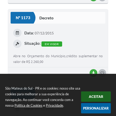
O
S
Nº 1173
Decreto
T
E
Data:
07/12/2015
I
Situação:
EM VIGOR
Abre no Orçamento do Município,crédito suplementar no
valor de R$ 2.260,00
BAIXAR
G
O
São Mateus do Sul - PR e os cookies: nosso site usa
S
Nº 2621
Lei Ordinária
cookies para melhorar a sua experiência de
ACEITAR
T
navegação. Ao continuar você concorda com a
nossa
Política de Cookies
e
Privacidade
.
E
PERSONALIZAR
Data:
04/12/2015
I