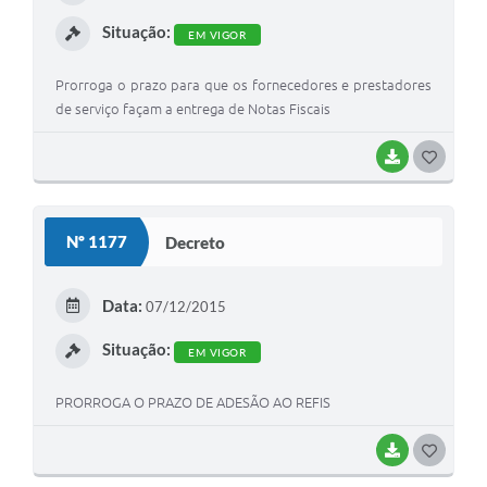
I
Situação:
EM VIGOR
Prorroga o prazo para que os fornecedores e prestadores
de serviço façam a entrega de Notas Fiscais
BAIXAR
G
O
S
Nº 1177
Decreto
T
E
Data:
07/12/2015
I
Situação:
EM VIGOR
PRORROGA O PRAZO DE ADESÃO AO REFIS
BAIXAR
G
O