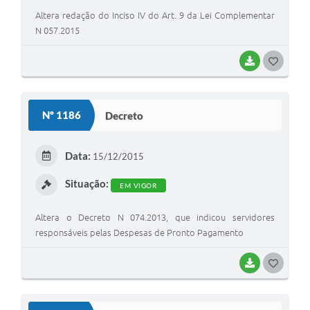
Altera redação do Inciso IV do Art. 9 da Lei Complementar
N 057.2015
BAIXAR
G
O
S
Nº 1186
Decreto
T
E
Data:
15/12/2015
I
Situação:
EM VIGOR
Altera o Decreto N 074.2013, que indicou servidores
responsáveis pelas Despesas de Pronto Pagamento
BAIXAR
G
O
S