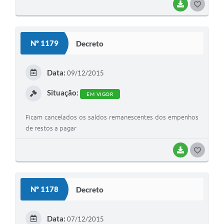
BAIXAR
G
O
S
Nº 1179
Decreto
T
E
Data:
09/12/2015
I
Situação:
EM VIGOR
Ficam cancelados os saldos remanescentes dos empenhos
de restos a pagar
BAIXAR
G
O
S
Nº 1178
Decreto
T
E
Data:
07/12/2015