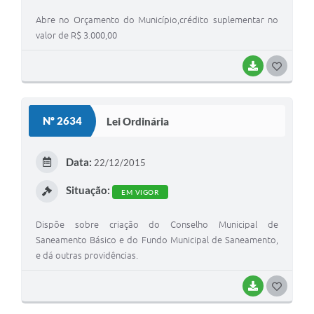
Recebimento de Recursos
Abre no Orçamento do Município,crédito suplementar no
valor de R$ 3.000,00
Serviço de Informação ao Cidadão
Termos de Fomento
BAIXAR
G
O
Galeria de Fotos
S
Audiências Públicas
Nº 2634
Lei Ordinária
T
Iluminação Pública
E
Data:
22/12/2015
Arquivos para Download
I
Situação:
EM VIGOR
Carta de Serviços
Dispõe sobre criação do Conselho Municipal de
Galeria de Vídeos
Saneamento Básico e do Fundo Municipal de Saneamento,
Projetos
e dá outras providências.
Legislação
BAIXAR
G
O
Logo Prefeitura de São Mateus do Sul