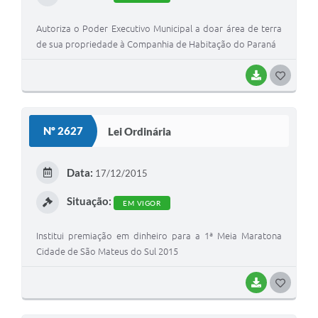
Autoriza o Poder Executivo Municipal a doar área de terra
de sua propriedade à Companhia de Habitação do Paraná
BAIXAR
G
O
S
Nº 2627
Lei Ordinária
T
E
Data:
17/12/2015
I
Situação:
EM VIGOR
Institui premiação em dinheiro para a 1ª Meia Maratona
Cidade de São Mateus do Sul 2015
BAIXAR
G
O