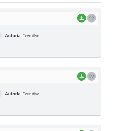
BAIXAR
G
O
Autoria:
Executivo
S
T
E
I
BAIXAR
G
O
Autoria:
Executivo
S
T
E
I