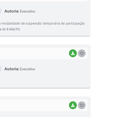
O
Autoria:
Executivo
S
T
 na modalidade de suspensão temporária de participação
E
 lei 8.666/93;
I
BAIXAR
G
O
Autoria:
Executivo
S
T
E
I
BAIXAR
G
O