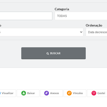
Categoria
o
Ordenação
BUSCAR
Visualizar
Baixar
Anexos
Vínculos
Gostei