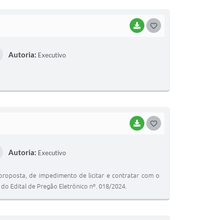
I
BAIXAR
G
O
Autoria:
Executivo
S
T
E
I
BAIXAR
G
O
Autoria:
Executivo
S
T
proposta, de impedimento de licitar e contratar com o
E
 do Edital de Pregão Eletrônico nº. 018/2024.
I