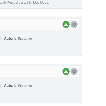
te de Pessoal desta Municipalidade.
E
I
BAIXAR
G
O
Autoria:
Executivo
S
T
E
I
BAIXAR
G
O
Autoria:
Executivo
S
T
E