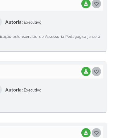
BAIXAR
G
O
Autoria:
Executivo
S
T
ficação pelo exercício de Assessoria Pedagógica junto à
E
I
BAIXAR
G
O
Autoria:
Executivo
S
T
E
I
BAIXAR
G