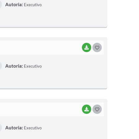
Autoria:
Executivo
S
T
E
I
BAIXAR
G
O
Autoria:
Executivo
S
T
E
I
BAIXAR
G
O
Autoria:
Executivo
S
T