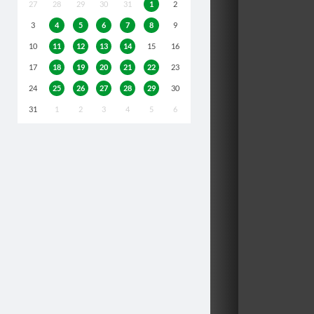
27
28
29
30
31
1
2
3
4
5
6
7
8
9
10
11
12
13
14
15
16
17
18
19
20
21
22
23
24
25
26
27
28
29
30
31
1
2
3
4
5
6