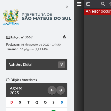
T
F
o
i
An error occur
g
n
g
d
l
e
S
i
d
Edição nº 3669
e
b
Postagem:
08 de agosto de 2025 - 14h50
a
r
Tamanho:
33 páginas (1,97 MB)
Assinatura Digital
Edições Anteriores
Agosto
2025
D
S
T
Q
Q
S
S