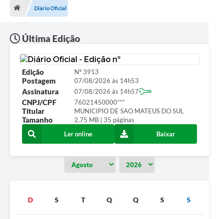
Diário Oficial
A Cidade
Transparência
Última Edição
Secretarias
Edição
Nº 3913
Turismo
Postagem
07/08/2026 às 14h53
Assinatura
07/08/2026 às 14h57
Ouvidoria
CNPJ/CPF
76021450000***
Titular
MUNICIPIO DE SAO MATEUS DO SUL
A Prefeitura
Tamanho
2,75 MB | 35 páginas
Editais
Ler online
Baixar
Legislação
Concursos
PSS Unificado 2025
D
S
T
Q
Q
S
S
PROGRAMA DE INCUBAÇÃO DA INCUBADORA DE STARTUPS
INOVA_SÃO MATEUS DO SUL