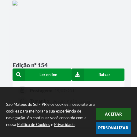
Edição nº 154
Ler online
Baixar
Postagem:
19/07/2011
Tamanho:
367,86 KB | 1 página
São Mateus do Sul - PR e os cookies: nosso site usa
cookies para melhorar a sua experiência de
Visualizações:
450
ACEITAR
navegação. Ao continuar você concorda com a
nossa
Política de Cookies
e
Privacidade
.
PERSONALIZAR