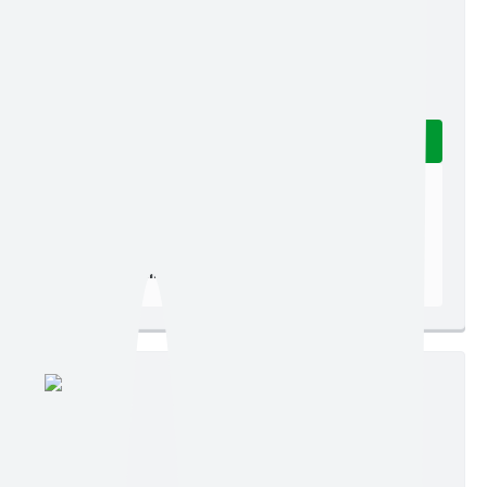
Edição nº 168
Ler online
Baixar
Postagem:
08/08/2011
Tamanho:
177,00 KB | 1 página
Visualizações:
311