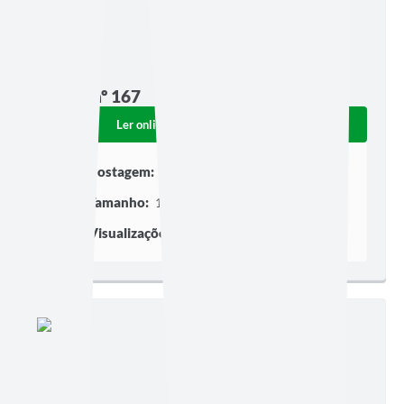
Edição nº 167
Ler online
Baixar
Postagem:
05/08/2011
Tamanho:
190,26 KB | 2 páginas
Visualizações:
306