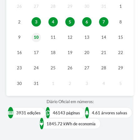
26
27
28
29
30
31
1
Solicitação de Remoção 2025/2026: Instituições Escolares
2
3
4
5
6
7
8
Chamamento Público para Artistas Locais
Projeto Nascente Viva
9
10
11
12
13
14
15
Agência do Trabalhador
16
17
18
19
20
21
22
Previdência Complementar
23
24
25
26
27
28
29
Cadastro para Castração
30
31
1
2
3
4
5
Telefones Prefeitura Municipal
Feriados Municipais
Diário Oficial em números:
Imprensa
3931 edições
46143 páginas
4.61 árvores salvas
Telefones Postos de Saúde
1845.72 kWh de economia
Plantão das Funerárias