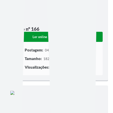
Edição nº 166
Ler online
Baixar
Postagem:
04/08/2011
Tamanho:
182,05 KB | 1 página
Visualizações:
304