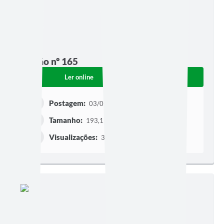
Edição nº 165
Ler online
Baixar
Postagem:
03/08/2011
Tamanho:
193,15 KB | 2 páginas
Visualizações:
327