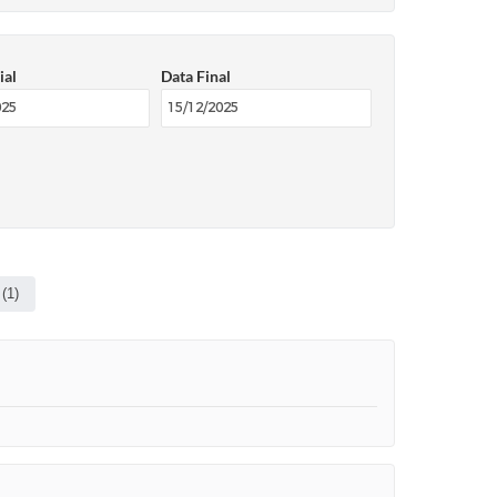
ial
Data Final
 (1)