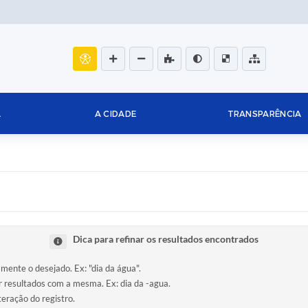
L
A CIDADE
TRANSPARÊNCIA
Dica para refinar os resultados encontrados
amente o desejado. Ex: "dia da água".
ir resultados com a mesma. Ex: dia da -agua.
teração do registro.